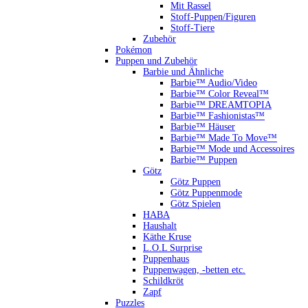
Mit Rassel
Stoff-Puppen/Figuren
Stoff-Tiere
Zubehör
Pokémon
Puppen und Zubehör
Barbie und Ähnliche
Barbie™ Audio/Video
Barbie™ Color Reveal™
Barbie™ DREAMTOPIA
Barbie™ Fashionistas™
Barbie™ Häuser
Barbie™ Made To Move™
Barbie™ Mode und Accessoires
Barbie™ Puppen
Götz
Götz Puppen
Götz Puppenmode
Götz Spielen
HABA
Haushalt
Käthe Kruse
L.O.L Surprise
Puppenhaus
Puppenwagen, -betten etc.
Schildkröt
Zapf
Puzzles