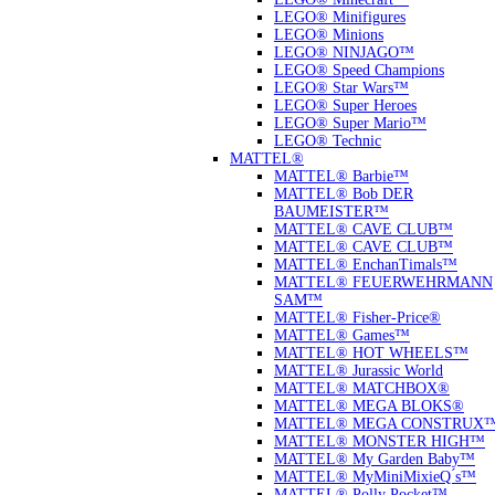
LEGO® Minifigures
LEGO® Minions
LEGO® NINJAGO™
LEGO® Speed Champions
LEGO® Star Wars™
LEGO® Super Heroes
LEGO® Super Mario™
LEGO® Technic
MATTEL®
MATTEL® Barbie™
MATTEL® Bob DER
BAUMEISTER™
MATTEL® CAVE CLUB™
MATTEL® CAVE CLUB™
MATTEL® EnchanTimals™
MATTEL® FEUERWEHRMANN
SAM™
MATTEL® Fisher-Price®
MATTEL® Games™
MATTEL® HOT WHEELS™
MATTEL® Jurassic World
MATTEL® MATCHBOX®
MATTEL® MEGA BLOKS®
MATTEL® MEGA CONSTRUX
MATTEL® MONSTER HIGH™
MATTEL® My Garden Baby™
MATTEL® MyMiniMixieQ ́s™
MATTEL® Polly Pocket™