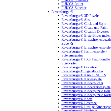
PUKY® Roller
PUKY® Zubehör
Ravensburger®
Ravensburger® 3D Puzzle
Ravensburger® Alea
Ravensburger® Click und Style
Ravensburger® Create und Paint
Ravensburger® Creation Diverses
Ravensburger® Erste Bilder malen
Ravensburger® Erwachsenenpuzzl
Zubehör
Ravensburger® Erwachsenenspiele
Ravensburger® Familienspiele -
Spielemagazine
Ravensburger® FXS Traditionelle
Spielkarten
Ravensburger® Gravitrax
Ravensburger® Jugendbücher
Ravensburger® KARTENHITS
Ravensburger® Kartenspiele
Ravensburger® Kinderbücher
Ravensburger® Kinderkartenspiele
Ravensburger® Kinderpuzzle Holz
Ravensburger® Kinderpuzzle Kart
Ravensburger® Knete
Ravensburger® Leserabe
Ravensburger® Lustige Kinderspie
Ravensburger® Machines