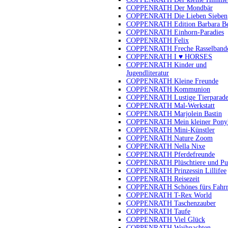
COPPENRATH Der Mondbär
COPPENRATH Die Lieben Sieben
COPPENRATH Edition Barbara B
COPPENRATH Einhorn-Paradies
COPPENRATH Felix
COPPENRATH Freche Rasselband
COPPENRATH I ♥ HORSES
COPPENRATH Kinder und
Jugendliteratur
COPPENRATH Kleine Freunde
COPPENRATH Kommunion
COPPENRATH Lustige Tierparad
COPPENRATH Mal-Werkstatt
COPPENRATH Marjolein Bastin
COPPENRATH Mein kleiner Pony
COPPENRATH Mini-Künstler
COPPENRATH Nature Zoom
COPPENRATH Nella Nixe
COPPENRATH Pferdefreunde
COPPENRATH Plüschtiere und Pu
COPPENRATH Prinzessin Lillifee
COPPENRATH Reisezeit
COPPENRATH Schönes fürs Fahr
COPPENRATH T-Rex World
COPPENRATH Taschenzauber
COPPENRATH Taufe
COPPENRATH Viel Glück
COPPENRATH Weihnachten