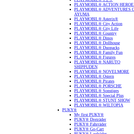
PLAYMOBIL® ACTION HEROE
PLAYMOBIL® ADVENTURES 
AYUMA
PLAYMOBIL® Asterix®
PLAYMOBIL® City Action
PLAYMOBIL® City Life
PLAYMOBIL® Country
PLAYMOBIL® Dinos
PLAYMOBIL® Dollhouse
PLAYMOBIL® Duopacks
PLAYMOBIL® Family Fun
PLAYMOBIL® Figures
PLAYMOBIL® NARUTO
SHIPPUDEN
PLAYMOBIL® NOVELMORE
PLAYMOBIL® Ostern
PLAYMOBIL® Pirates
PLAYMOBIL® PORSCHE
PLAYMOBIL® Sonstiges
PLAYMOBIL® Special Plus
PLAYMOBIL® STUNT SHOW
PLAYMOBIL® WILTOPIA
PUKY®
My first PUKY®
PUKY® Dreiräder
PUKY® Fahrräder
PUKY® Go-Cart
PUKY® Laufräder