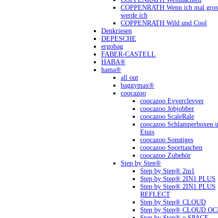
COPPENRATH Wenn ich mal gross
werde ich
COPPENRATH Wild und Cool
Denkriesen
DEPESCHE
ergobag
FABER-CASTELL
HABA®
hama®
all out
baggymax®
coocazoo
coocazoo Evverclevver
coocazoo Jobjobber
coocazoo ScaleRale
coocazoo Schlamperboxen 
Etuis
coocazoo Sonstiges
coocazoo Sporttaschen
coocazoo Zubehör
Step by Step®
Step by Step® 2in1
Step by Step® 2IN1 PLUS
Step by Step® 2IN1 PLUS
REFLECT
Step by Step® CLOUD
Step by Step® CLOUD O
Step by Step® e-SPACE