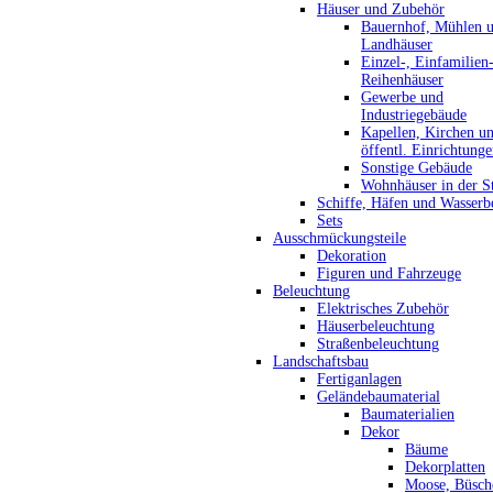
Häuser und Zubehör
Bauernhof, Mühlen 
Landhäuser
Einzel-, Einfamilien
Reihenhäuser
Gewerbe und
Industriegebäude
Kapellen, Kirchen u
öffentl. Einrichtung
Sonstige Gebäude
Wohnhäuser in der S
Schiffe, Häfen und Wasserb
Sets
Ausschmückungsteile
Dekoration
Figuren und Fahrzeuge
Beleuchtung
Elektrisches Zubehör
Häuserbeleuchtung
Straßenbeleuchtung
Landschaftsbau
Fertiganlagen
Geländebaumaterial
Baumaterialien
Dekor
Bäume
Dekorplatten
Moose, Büsch