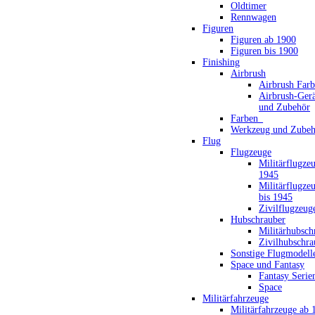
Oldtimer
Rennwagen
Figuren
Figuren ab 1900
Figuren bis 1900
Finishing
Airbrush
Airbrush Far
Airbrush-Gerä
und Zubehör
Farben_
Werkzeug und Zubeh
Flug
Flugzeuge
Militärflugze
1945
Militärflugze
bis 1945
Zivilflugzeug
Hubschrauber
Militärhubsch
Zivilhubschra
Sonstige Flugmodell
Space und Fantasy
Fantasy Serie
Space
Militärfahrzeuge
Militärfahrzeuge ab 