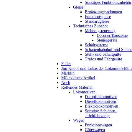
Sonstiges Funktionszubehör
Gleise
Ergänzungspackungen
Funktionsgleise
Standardgleise
Technisches Zubehör
Mehrzugsteuerung
Decoder/Bausteine
Steuergeräte
Schaltsysteme
Schattenbahnhof und Steue
Stell- und Schaltpulte
Trafos und Fahrgeräte
Faller
Jim Knopf und Lukas der Lokomotivführ
Märklin
MC exklusiv Artikel
Noch
Rollendes Material
Lokomotiven
Dampflokomotiven
Diesellokomotiven
Elektrolokomotiven
Sonstige Schienen-
Triebfahrzeuge
Wagen
Funktionswagen
Güterwagen