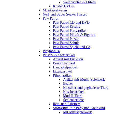
Weihnachten & Ostern
Kinder DVD's
Musikspielwaren
Nerf und Super Soaker Hasbro
Paw Patrol
Paw Patrol CD und DVD
Paw Patrol Kreativ
Paw Patrol Partyartikel
Paw Patrol Plüsch & Figuren
Paw Patrol Puzzle
Paw Patrol Schule
Paw Patrol Spiele und Co
Playmobil®
Plüsch- & Stoffartikel
Artikel mit Funktion
Boutiqueartikel
Handspielpuppen
Lizenzartikel
Plüschartikel
Artikel mit Musik-Spielwerk
Beaner
Klassiker und gegliederte Tiere
Kuschelartikel
Modell-Tiere
Schlenkertiere
Reit- und Fahrtiere
Stoffartikel für Baby und Kleinkind
Mit Musikspielwerk