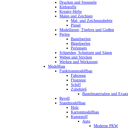
Drucken und Stempeln
Klebstoffe
Kreativ-Hefte
Malen und Zeichnen
Mal- und Zeichenzubehör
Pinsel
Modellieren, Töpfern und Gießen
Perlen
Bastelperlen
Bügelperlen
Perlensets
Schneiden, Schnitzen und Sägen
Weben und Stricken
Werken und Werkzeuge
Modellbau
Funktionsmodellbau
Fahrzeug
Flugzeug
Schiff
Zubehör6
Bastelmaterialien und Ersatz
Revell
Standmodellbau
Holz
Kartonmodellbau
Kunststoff
Auto
Moderne PKW