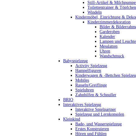
Still-Artikel & Milchpumpe
Toilettentrainer & Töpfchen
Windeln
Kindermöbel, Einrichtung & Dekor
Kinderzimmerdekoration
Bilder & Bilderrahm
Garderoben
Kalender
Lampen und Leucht
Messlatten
Uhren
Wandschmuck
Babyspielzeug
Activity Spielzeug
Hampelfiguren
Kinderwagen & -Bettchen Spielze
Mobiles
Rasseln/Greiflinge
Spieluhren
Zahnhilfen & Schnuller
BRIO
Interaktives Spielzeug
Interaktive Spielpartner
Spielzeug und Lernkonsolen
Kleinkind
Bade- und Wasserspielzeug
Erstes Konstruieren
Hören und Fühlen