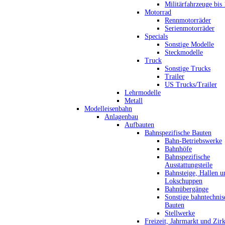
Militärfahrzeuge bis
Motorrad
Rennmotorräder
Serienmotorräder
Specials
Sonstige Modelle
Steckmodelle
Truck
Sonstige Trucks
Trailer
US Trucks/Trailer
Lehrmodelle
Metall
Modelleisenbahn
Anlagenbau
Aufbauten
Bahnspezifische Bauten
Bahn-Betriebswerke
Bahnhöfe
Bahnspezifische
Ausstattungsteile
Bahnsteige, Hallen u
Lokschuppen
Bahnübergänge
Sonstige bahntechnis
Bauten
Stellwerke
Freizeit, Jahrmarkt und Zir