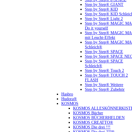
Step by Step® GIANT
Step by Step® KID
Step by Step® KID Schlei
Step by Step® Light 2
Step by Step® MAGIC M
Do it yourself
Step by Step® MAGIC M
mit Leucht-Effekt
Step by Step® MAGIC M
Schleich®
Step by Step® SPACE
Step by Step® SPACE NE
Step by Step® SPACE
Schleich®
Step by Step® Touch 2
Step by Step® TOUCH 2
FLASH
Step by Step® Weitere
Step by Step® Zubehör
Hasbro
Hudora®
KOSMOS
KOSMOS ALLESKÖNNERKIST
KOSMOS Bücher
KOSMOS BÜCHERHELDEN
KOSMOS CREATTO®
KOSMOS Die drei !!!
KOSMOS Die drei ???®