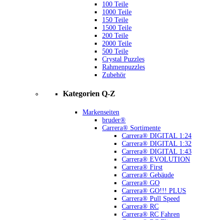
100 Teile
1000 Teile
150 Teile
1500 Teile
200 Teile
2000 Teile
500 Teile
Crystal Puzzles
Rahmenpuzzles
Zubehör
Kategorien Q-Z
Markenseiten
bruder®
Carrera® Sortimente
Carrera® DIGITAL 1:24
Carrera® DIGITAL 1:32
Carrera® DIGITAL 1:43
Carrera® EVOLUTION
Carrera® First
Carrera® Gebäude
Carrera® GO
Carrera® GO!!! PLUS
Carrera® Pull Speed
Carrera® RC
Carrera® RC Fahren