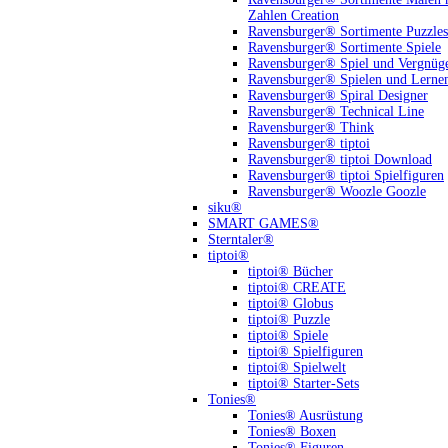
Zahlen Creation
Ravensburger® Sortimente Puzzles
Ravensburger® Sortimente Spiele
Ravensburger® Spiel und Vergnüg
Ravensburger® Spielen und Lerne
Ravensburger® Spiral Designer
Ravensburger® Technical Line
Ravensburger® Think
Ravensburger® tiptoi
Ravensburger® tiptoi Download
Ravensburger® tiptoi Spielfiguren
Ravensburger® Woozle Goozle
siku®
SMART GAMES®
Sterntaler®
tiptoi®
tiptoi® Bücher
tiptoi® CREATE
tiptoi® Globus
tiptoi® Puzzle
tiptoi® Spiele
tiptoi® Spielfiguren
tiptoi® Spielwelt
tiptoi® Starter-Sets
Tonies®
Tonies® Ausrüstung
Tonies® Boxen
Tonies® Figuren