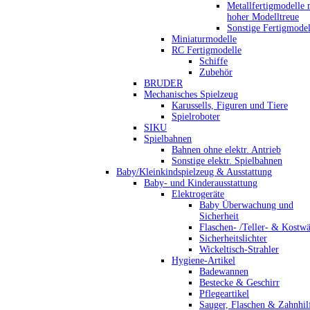
Metallfertigmodelle 
hoher Modelltreue
Sonstige Fertigmodel
Miniaturmodelle
RC Fertigmodelle
Schiffe
Zubehör
BRUDER
Mechanisches Spielzeug
Karussells, Figuren und Tiere
Spielroboter
SIKU
Spielbahnen
Bahnen ohne elektr. Antrieb
Sonstige elektr. Spielbahnen
Baby/Kleinkindspielzeug & Ausstattung
Baby- und Kinderausstattung
Elektrogeräte
Baby Überwachung und
Sicherheit
Flaschen- /Teller- & Kostw
Sicherheitslichter
Wickeltisch-Strahler
Hygiene-Artikel
Badewannen
Bestecke & Geschirr
Pflegeartikel
Sauger, Flaschen & Zahnhil