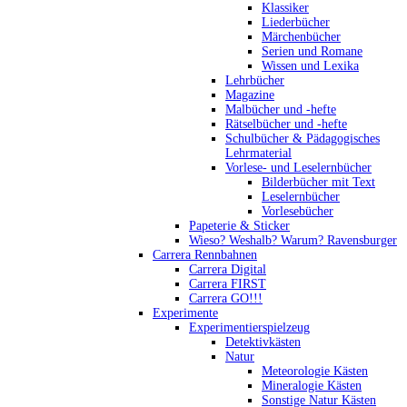
Klassiker
Liederbücher
Märchenbücher
Serien und Romane
Wissen und Lexika
Lehrbücher
Magazine
Malbücher und -hefte
Rätselbücher und -hefte
Schulbücher & Pädagogisches
Lehrmaterial
Vorlese- und Leselernbücher
Bilderbücher mit Text
Leselernbücher
Vorlesebücher
Papeterie & Sticker
Wieso? Weshalb? Warum? Ravensburger
Carrera Rennbahnen
Carrera Digital
Carrera FIRST
Carrera GO!!!
Experimente
Experimentierspielzeug
Detektivkästen
Natur
Meteorologie Kästen
Mineralogie Kästen
Sonstige Natur Kästen