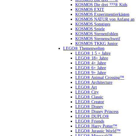
KOSMOS Die drei ???® Kids
KOSMOS EXIT
KOSMOS Experimentierkästen
KOSMOS NATUR von Anfang an
KOSMOS Sonstiges
KOSMOS Spiele
KOSMOS Sternenfohlen
KOSMOS Sternenschweif
KOSMOS TKKG Junior
LEGO® Themenwelten
LEGO® 1,5 + Jahre
LEGO® 18+ Jahre
LEGO® 4+ Jahre
LEGO® 6+ Jahre
LEGO® 9+ Jahre
LEGO® Animal Crossing™
LEGO® Architecture
LEGO® Art
LEGO® City
LEGO® Classic
LEGO® Creator
LEGO® Disney
LEGO® Disney Princess
LEGO® DUPLO®
LEGO® Friends
LEGO® Harry Potter™
LEGO® Jurassic World™
LEGO® Minecraft™