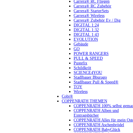
Carrera® RC Fliegen
Carrera® RC Zubehör
Carrera® StarterSets
Carrera® Wireless
Carrera® Zubehör Ev / Dig
DIGITAL 1:24
DIGITAL 1:32
DIGITAL 1:43
EVOLUTION
Gebäude
GO
POWER RANGERS
PULL & SPEED
Pustefix
Schildkröt
SCIENCE4YOU
Stadlbauer Bburago
Stadlbauer Pull & Speed®
TOY
Wireless
Cobi®
COPPENRATH THEMEN
COPPENRATH 100% selbst gemac
COPPENRATH Alben und
Eintragsbücher
COPPENRATH Alles für mein Oste
COPPENRATH Aschenbrödel
COPPENRATH BabyGlück