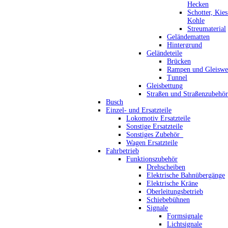
Hecken
Schotter, Kie
Kohle
Streumaterial
Geländematten
Hintergrund
Geländeteile
Brücken
Rampen und Gleiswe
Tunnel
Gleisbettung
Straßen und Straßenzubehör
Busch
Einzel- und Ersatzteile
Lokomotiv Ersatzteile
Sonstige Ersatzteile
Sonstiges Zubehör_
Wagen Ersatzteile
Fahrbetrieb
Funktionszubehör
Drehscheiben
Elektrische Bahnübergänge
Elektrische Kräne
Oberleitungsbetrieb
Schiebebühnen
Signale
Formsignale
Lichtsignale