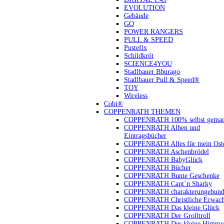
EVOLUTION
Gebäude
GO
POWER RANGERS
PULL & SPEED
Pustefix
Schildkröt
SCIENCE4YOU
Stadlbauer Bburago
Stadlbauer Pull & Speed®
TOY
Wireless
Cobi®
COPPENRATH THEMEN
COPPENRATH 100% selbst gemac
COPPENRATH Alben und
Eintragsbücher
COPPENRATH Alles für mein Oste
COPPENRATH Aschenbrödel
COPPENRATH BabyGlück
COPPENRATH Bücher
COPPENRATH Bunte Geschenke
COPPENRATH Capt´n Sharky
COPPENRATH charakterungebund
COPPENRATH Christliche Erwach
COPPENRATH Das kleine Glück
COPPENRATH Der Grolltroll
COPPENRATH Der kleine Himmel