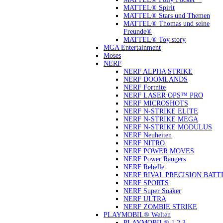
MATTEL® Spirit
MATTEL® Stars und Themen
MATTEL® Thomas und seine
Freunde®
MATTEL® Toy story
MGA Entertainment
Moses
NERF
NERF ALPHA STRIKE
NERF DOOMLANDS
NERF Fortnite
NERF LASER OPS™ PRO
NERF MICROSHOTS
NERF N-STRIKE ELITE
NERF N-STRIKE MEGA
NERF N-STRIKE MODULUS
NERF Neuheiten
NERF NITRO
NERF POWER MOVES
NERF Power Rangers
NERF Rebelle
NERF RIVAL PRECISION BATT
NERF SPORTS
NERF Super Soaker
NERF ULTRA
NERF ZOMBIE STRIKE
PLAYMOBIL® Welten
PLAYMOBIL® 1.2.3.