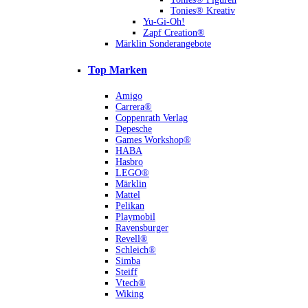
Tonies® Kreativ
Yu-Gi-Oh!
Zapf Creation®
Märklin Sonderangebote
Top Marken
Amigo
Carrera®
Coppenrath Verlag
Depesche
Games Workshop®
HABA
Hasbro
LEGO®
Märklin
Mattel
Pelikan
Playmobil
Ravensburger
Revell®
Schleich®
Simba
Steiff
Vtech®
Wiking