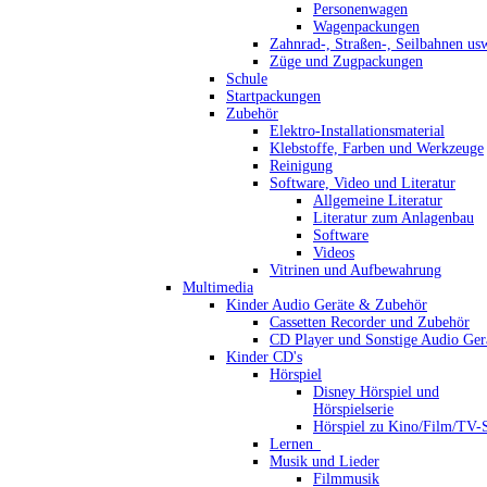
Personenwagen
Wagenpackungen
Zahnrad-, Straßen-, Seilbahnen us
Züge und Zugpackungen
Schule
Startpackungen
Zubehör
Elektro-Installationsmaterial
Klebstoffe, Farben und Werkzeuge
Reinigung
Software, Video und Literatur
Allgemeine Literatur
Literatur zum Anlagenbau
Software
Videos
Vitrinen und Aufbewahrung
Multimedia
Kinder Audio Geräte & Zubehör
Cassetten Recorder und Zubehör
CD Player und Sonstige Audio Ger
Kinder CD's
Hörspiel
Disney Hörspiel und
Hörspielserie
Hörspiel zu Kino/Film/TV-S
Lernen_
Musik und Lieder
Filmmusik