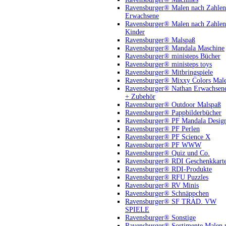
Ravensburger® Malen nach Zahlen
Erwachsene
Ravensburger® Malen nach Zahlen
Kinder
Ravensburger® Malspaß
Ravensburger® Mandala Maschine
Ravensburger® ministeps Bücher
Ravensburger® ministeps toys
Ravensburger® Mitbringspiele
Ravensburger® Mixxy Colors Mal
Ravensburger® Nathan Erwachsen
+ Zubehör
Ravensburger® Outdoor Malspaß
Ravensburger® Pappbilderbücher
Ravensburger® PF Mandala Desig
Ravensburger® PF Perlen
Ravensburger® PF Science X
Ravensburger® PF WWW
Ravensburger® Quiz und Co.
Ravensburger® RDI Geschenkkart
Ravensburger® RDI-Produkte
Ravensburger® RFU Puzzles
Ravensburger® RV Minis
Ravensburger® Schnäppchen
Ravensburger® SF TRAD. VW
SPIELE
Ravensburger® Sonstige
Ravensburger® Sortimente Malen 