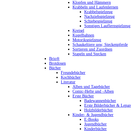
Klopfen und Hämmern
Krabbeln und Laufenlernen
Krabbelspielzeug
Nachziehspielzeug
Schiebespielzeug
Sonstiges Lauflernspielzeug
Kreisel
Kugelbahnen
Motorikspielzeug
Schaukeltiere usw, Steckenpferde
Sortieren und Zuordnen
Stapeln und Stecken
Brio®
Brotdosen
Bücher
Freundebücher
Kochbücher
Literatur
Alben und Tagebücher
Comic-Hefte und -Alben
Erste Bücher
Badewannenbücher
Erste Bilderbücher & Lepar
Holzbilderbücher
Kinder- & Jugendbücher
E-Books
Jugendbücher
Kinderbücher