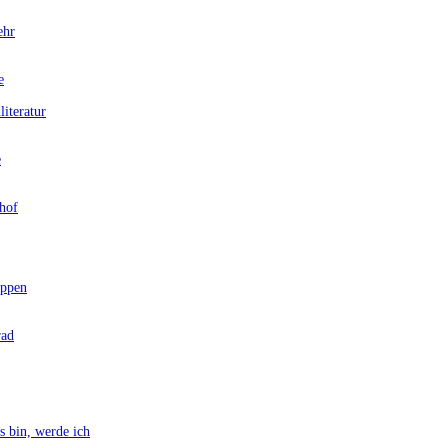
ehr
e
teratur
e
hof
ppen
rad
bin, werde ich