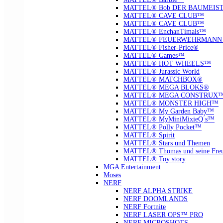
MATTEL® Bob DER BAUMEIS
MATTEL® CAVE CLUB™
MATTEL® CAVE CLUB™
MATTEL® EnchanTimals™
MATTEL® FEUERWEHRMANN
MATTEL® Fisher-Price®
MATTEL® Games™
MATTEL® HOT WHEELS™
MATTEL® Jurassic World
MATTEL® MATCHBOX®
MATTEL® MEGA BLOKS®
MATTEL® MEGA CONSTRUX
MATTEL® MONSTER HIGH™
MATTEL® My Garden Baby™
MATTEL® MyMiniMixieQ ́s™
MATTEL® Polly Pocket™
MATTEL® Spirit
MATTEL® Stars und Themen
MATTEL® Thomas und seine Fre
MATTEL® Toy story
MGA Entertainment
Moses
NERF
NERF ALPHA STRIKE
NERF DOOMLANDS
NERF Fortnite
NERF LASER OPS™ PRO
NERF MICROSHOTS