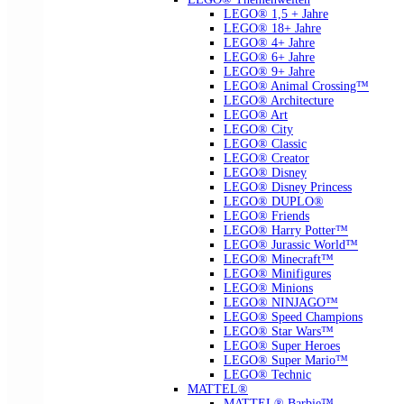
LEGO® 1,5 + Jahre
LEGO® 18+ Jahre
LEGO® 4+ Jahre
LEGO® 6+ Jahre
LEGO® 9+ Jahre
LEGO® Animal Crossing™
LEGO® Architecture
LEGO® Art
LEGO® City
LEGO® Classic
LEGO® Creator
LEGO® Disney
LEGO® Disney Princess
LEGO® DUPLO®
LEGO® Friends
LEGO® Harry Potter™
LEGO® Jurassic World™
LEGO® Minecraft™
LEGO® Minifigures
LEGO® Minions
LEGO® NINJAGO™
LEGO® Speed Champions
LEGO® Star Wars™
LEGO® Super Heroes
LEGO® Super Mario™
LEGO® Technic
MATTEL®
MATTEL® Barbie™