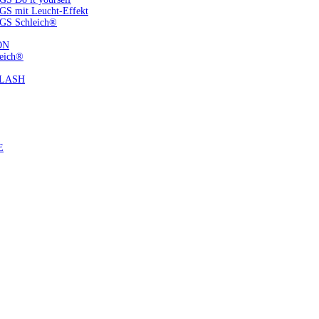
S mit Leucht-Effekt
GS Schleich®
ON
eich®
FLASH
E