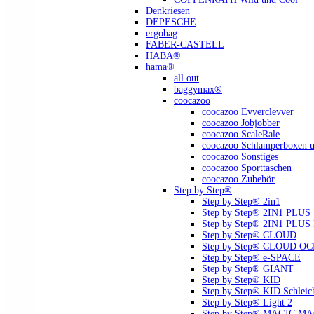
Denkriesen
DEPESCHE
ergobag
FABER-CASTELL
HABA®
hama®
all out
baggymax®
coocazoo
coocazoo Evverclevver
coocazoo Jobjobber
coocazoo ScaleRale
coocazoo Schlamperboxen u
coocazoo Sonstiges
coocazoo Sporttaschen
coocazoo Zubehör
Step by Step®
Step by Step® 2in1
Step by Step® 2IN1 PLUS
Step by Step® 2IN1 PLU
Step by Step® CLOUD
Step by Step® CLOUD O
Step by Step® e-SPACE
Step by Step® GIANT
Step by Step® KID
Step by Step® KID Schlei
Step by Step® Light 2
Step by Step® MAGIC MAGS