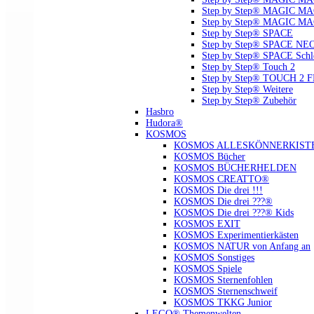
Step by Step® MAGIC MAG
Step by Step® MAGIC MA
Step by Step® SPACE
Step by Step® SPACE NE
Step by Step® SPACE Schl
Step by Step® Touch 2
Step by Step® TOUCH 2 
Step by Step® Weitere
Step by Step® Zubehör
Hasbro
Hudora®
KOSMOS
KOSMOS ALLESKÖNNERKIST
KOSMOS Bücher
KOSMOS BÜCHERHELDEN
KOSMOS CREATTO®
KOSMOS Die drei !!!
KOSMOS Die drei ???®
KOSMOS Die drei ???® Kids
KOSMOS EXIT
KOSMOS Experimentierkästen
KOSMOS NATUR von Anfang an
KOSMOS Sonstiges
KOSMOS Spiele
KOSMOS Sternenfohlen
KOSMOS Sternenschweif
KOSMOS TKKG Junior
LEGO® Themenwelten