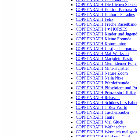
COPPENRATH Die Lieben Sieben
COPPENRATH Edition Barbara B
COPPENRATH Einhorn-Paradies
COPPENRATH Felix
COPPENRATH Freche Rasselband
COPPENRATH I ♥ HORSES
COPPENRATH Kinder und Jugendli
COPPENRATH Kleine Freunde
COPPENRATH Kommunion
COPPENRATH Lustige Tierparad
COPPENRATH Mal-Werkstatt
COPPENRATH Marjolein Bastin
COPPENRATH Mein kleiner Pony
COPPENRATH Mini-Künstler
COPPENRATH Nature Zoom
COPPENRATH Nella Nixe
COPPENRATH Pferdefreunde
COPPENRATH Plüschtiere und Pu
COPPENRATH Prinzessin Lillifee
COPPENRATH Reisezeit
COPPENRATH Schönes fürs Fahr
COPPENRATH T-Rex World
COPPENRATH Taschenzauber
COPPENRATH Taufe
COPPENRATH Viel Glück
COPPENRATH Weihnachten
COPPENRATH Wenn ich mal gross 
COPPENRATH Wild und Cool