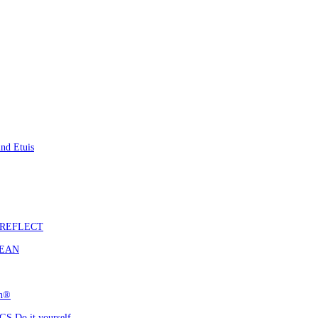
nd Etuis
S REFLECT
CEAN
ch®
 Do it yourself