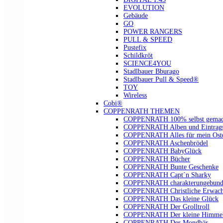
EVOLUTION
Gebäude
GO
POWER RANGERS
PULL & SPEED
Pustefix
Schildkröt
SCIENCE4YOU
Stadlbauer Bburago
Stadlbauer Pull & Speed®
TOY
Wireless
Cobi®
COPPENRATH THEMEN
COPPENRATH 100% selbst gemac
COPPENRATH Alben und Eintrags
COPPENRATH Alles für mein Oste
COPPENRATH Aschenbrödel
COPPENRATH BabyGlück
COPPENRATH Bücher
COPPENRATH Bunte Geschenke
COPPENRATH Capt´n Sharky
COPPENRATH charakterungebund
COPPENRATH Christliche Erwach
COPPENRATH Das kleine Glück
COPPENRATH Der Grolltroll
COPPENRATH Der kleine Himmel
COPPENRATH Der Mondbär