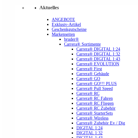
Aktuelles
ANGEBOTE
Exklusiv-Artikel
Geschenkgutscheine
Markenseiten
bruder®
Carrera® Sortimente
Carrera® DIGITAL 1:24
Carrera® DIGITAL 1:32
Carrera® DIGITAL 1:43
Carrera® EVOLUTION
Carrera® First
Carrera® Gebäude
Carrera® GO
Carrera® GO!!! PLUS
Carrera® Pull Speed
Carrera® RC
Carrera® RC Fahren
Carrera® RC Fliegen
Carrera® RC Zubehör
Carrera® StarterSets
Carrera® Wireless
Carrera® Zubehör Ev / Dig
DIGITAL 1:24
DIGITAL 1:32
DIGITAL 1:43