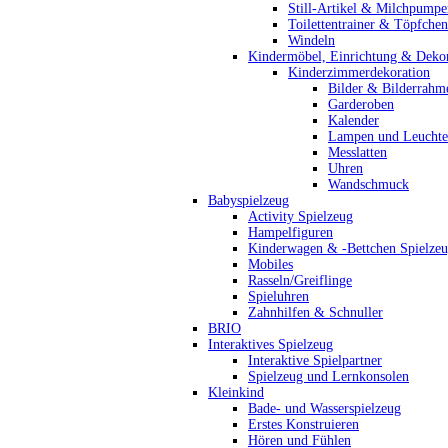
Still-Artikel & Milchpumpe
Toilettentrainer & Töpfchen
Windeln
Kindermöbel, Einrichtung & Dekor
Kinderzimmerdekoration
Bilder & Bilderrahm
Garderoben
Kalender
Lampen und Leucht
Messlatten
Uhren
Wandschmuck
Babyspielzeug
Activity Spielzeug
Hampelfiguren
Kinderwagen & -Bettchen Spielze
Mobiles
Rasseln/Greiflinge
Spieluhren
Zahnhilfen & Schnuller
BRIO
Interaktives Spielzeug
Interaktive Spielpartner
Spielzeug und Lernkonsolen
Kleinkind
Bade- und Wasserspielzeug
Erstes Konstruieren
Hören und Fühlen