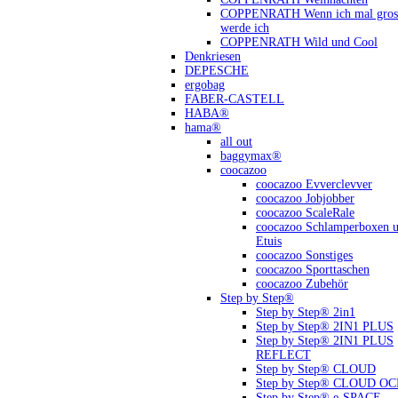
COPPENRATH Wenn ich mal gross
werde ich
COPPENRATH Wild und Cool
Denkriesen
DEPESCHE
ergobag
FABER-CASTELL
HABA®
hama®
all out
baggymax®
coocazoo
coocazoo Evverclevver
coocazoo Jobjobber
coocazoo ScaleRale
coocazoo Schlamperboxen 
Etuis
coocazoo Sonstiges
coocazoo Sporttaschen
coocazoo Zubehör
Step by Step®
Step by Step® 2in1
Step by Step® 2IN1 PLUS
Step by Step® 2IN1 PLUS
REFLECT
Step by Step® CLOUD
Step by Step® CLOUD O
Step by Step® e-SPACE