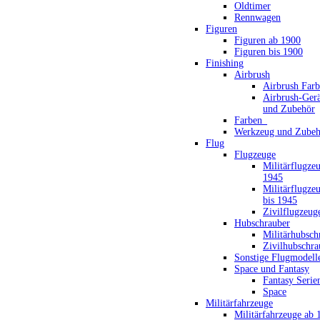
Oldtimer
Rennwagen
Figuren
Figuren ab 1900
Figuren bis 1900
Finishing
Airbrush
Airbrush Far
Airbrush-Gerä
und Zubehör
Farben_
Werkzeug und Zubeh
Flug
Flugzeuge
Militärflugze
1945
Militärflugze
bis 1945
Zivilflugzeug
Hubschrauber
Militärhubsch
Zivilhubschra
Sonstige Flugmodell
Space und Fantasy
Fantasy Serie
Space
Militärfahrzeuge
Militärfahrzeuge ab 