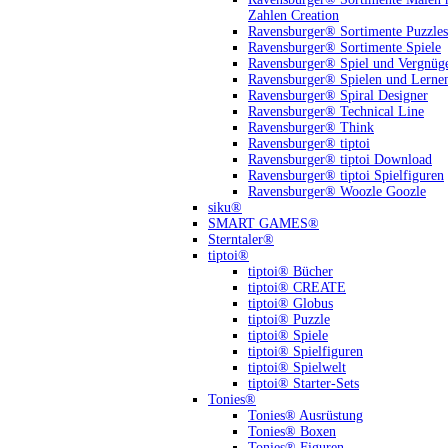
Zahlen Creation
Ravensburger® Sortimente Puzzles
Ravensburger® Sortimente Spiele
Ravensburger® Spiel und Vergnüg
Ravensburger® Spielen und Lerne
Ravensburger® Spiral Designer
Ravensburger® Technical Line
Ravensburger® Think
Ravensburger® tiptoi
Ravensburger® tiptoi Download
Ravensburger® tiptoi Spielfiguren
Ravensburger® Woozle Goozle
siku®
SMART GAMES®
Sterntaler®
tiptoi®
tiptoi® Bücher
tiptoi® CREATE
tiptoi® Globus
tiptoi® Puzzle
tiptoi® Spiele
tiptoi® Spielfiguren
tiptoi® Spielwelt
tiptoi® Starter-Sets
Tonies®
Tonies® Ausrüstung
Tonies® Boxen
Tonies® Figuren