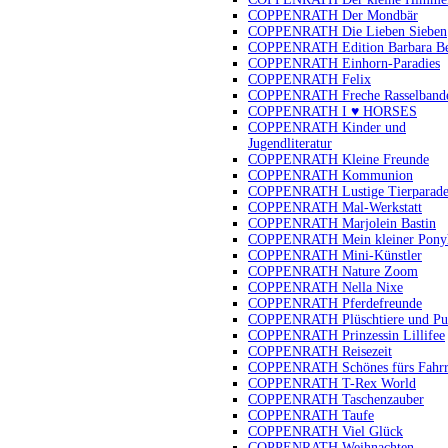
COPPENRATH Der Mondbär
COPPENRATH Die Lieben Sieben
COPPENRATH Edition Barbara B
COPPENRATH Einhorn-Paradies
COPPENRATH Felix
COPPENRATH Freche Rasselband
COPPENRATH I ♥ HORSES
COPPENRATH Kinder und
Jugendliteratur
COPPENRATH Kleine Freunde
COPPENRATH Kommunion
COPPENRATH Lustige Tierparad
COPPENRATH Mal-Werkstatt
COPPENRATH Marjolein Bastin
COPPENRATH Mein kleiner Pony
COPPENRATH Mini-Künstler
COPPENRATH Nature Zoom
COPPENRATH Nella Nixe
COPPENRATH Pferdefreunde
COPPENRATH Plüschtiere und Pu
COPPENRATH Prinzessin Lillifee
COPPENRATH Reisezeit
COPPENRATH Schönes fürs Fahr
COPPENRATH T-Rex World
COPPENRATH Taschenzauber
COPPENRATH Taufe
COPPENRATH Viel Glück
COPPENRATH Weihnachten