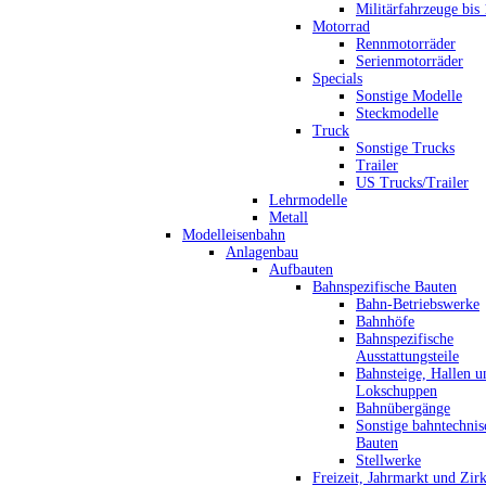
Militärfahrzeuge bis
Motorrad
Rennmotorräder
Serienmotorräder
Specials
Sonstige Modelle
Steckmodelle
Truck
Sonstige Trucks
Trailer
US Trucks/Trailer
Lehrmodelle
Metall
Modelleisenbahn
Anlagenbau
Aufbauten
Bahnspezifische Bauten
Bahn-Betriebswerke
Bahnhöfe
Bahnspezifische
Ausstattungsteile
Bahnsteige, Hallen u
Lokschuppen
Bahnübergänge
Sonstige bahntechnis
Bauten
Stellwerke
Freizeit, Jahrmarkt und Zir