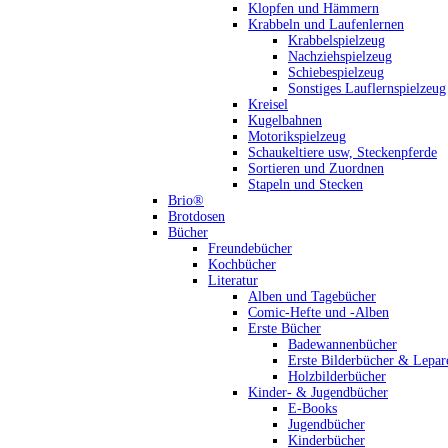
Klopfen und Hämmern
Krabbeln und Laufenlernen
Krabbelspielzeug
Nachziehspielzeug
Schiebespielzeug
Sonstiges Lauflernspielzeug
Kreisel
Kugelbahnen
Motorikspielzeug
Schaukeltiere usw, Steckenpferde
Sortieren und Zuordnen
Stapeln und Stecken
Brio®
Brotdosen
Bücher
Freundebücher
Kochbücher
Literatur
Alben und Tagebücher
Comic-Hefte und -Alben
Erste Bücher
Badewannenbücher
Erste Bilderbücher & Lepar
Holzbilderbücher
Kinder- & Jugendbücher
E-Books
Jugendbücher
Kinderbücher