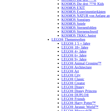
KOSMOS Die drei ???® Kids
KOSMOS EXIT
KOSMOS Experimentierkästen
KOSMOS NATUR von Anfang an
KOSMOS Sonstiges
KOSMOS Spiele
KOSMOS Sternenfohlen
KOSMOS Sternenschweif
KOSMOS TKKG Junior
LEGO® Themenwelten
LEGO® 1,5 + Jahre
LEGO® 18+ Jahre
LEGO® 4+ Jahre
LEGO® 6+ Jahre
LEGO® 9+ Jahre
LEGO® Animal Crossing™
LEGO® Architecture
LEGO® Art
LEGO® City
LEGO® Classic
LEGO® Creator
LEGO® Disney
LEGO® Disney Princess
LEGO® DUPLO®
LEGO® Friends
LEGO® Harry Potter™
LEGO® Jurassic World™
LEGO® Minecraft™