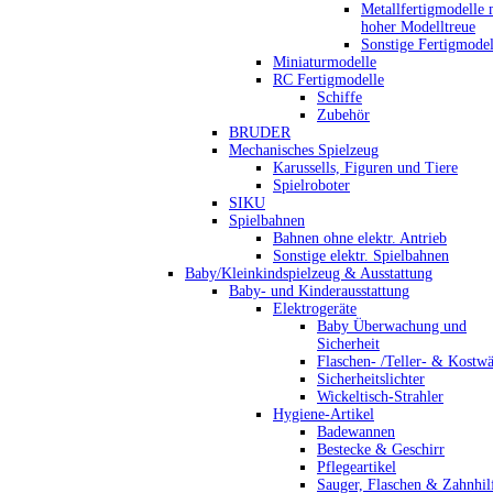
Metallfertigmodelle 
hoher Modelltreue
Sonstige Fertigmodel
Miniaturmodelle
RC Fertigmodelle
Schiffe
Zubehör
BRUDER
Mechanisches Spielzeug
Karussells, Figuren und Tiere
Spielroboter
SIKU
Spielbahnen
Bahnen ohne elektr. Antrieb
Sonstige elektr. Spielbahnen
Baby/Kleinkindspielzeug & Ausstattung
Baby- und Kinderausstattung
Elektrogeräte
Baby Überwachung und
Sicherheit
Flaschen- /Teller- & Kostw
Sicherheitslichter
Wickeltisch-Strahler
Hygiene-Artikel
Badewannen
Bestecke & Geschirr
Pflegeartikel
Sauger, Flaschen & Zahnhil