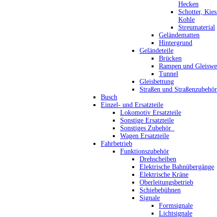
Hecken
Schotter, Kie
Kohle
Streumaterial
Geländematten
Hintergrund
Geländeteile
Brücken
Rampen und Gleiswe
Tunnel
Gleisbettung
Straßen und Straßenzubehör
Busch
Einzel- und Ersatzteile
Lokomotiv Ersatzteile
Sonstige Ersatzteile
Sonstiges Zubehör_
Wagen Ersatzteile
Fahrbetrieb
Funktionszubehör
Drehscheiben
Elektrische Bahnübergänge
Elektrische Kräne
Oberleitungsbetrieb
Schiebebühnen
Signale
Formsignale
Lichtsignale