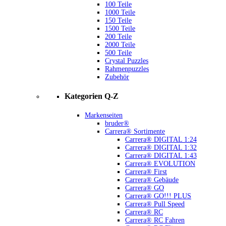
100 Teile
1000 Teile
150 Teile
1500 Teile
200 Teile
2000 Teile
500 Teile
Crystal Puzzles
Rahmenpuzzles
Zubehör
Kategorien Q-Z
Markenseiten
bruder®
Carrera® Sortimente
Carrera® DIGITAL 1:24
Carrera® DIGITAL 1:32
Carrera® DIGITAL 1:43
Carrera® EVOLUTION
Carrera® First
Carrera® Gebäude
Carrera® GO
Carrera® GO!!! PLUS
Carrera® Pull Speed
Carrera® RC
Carrera® RC Fahren