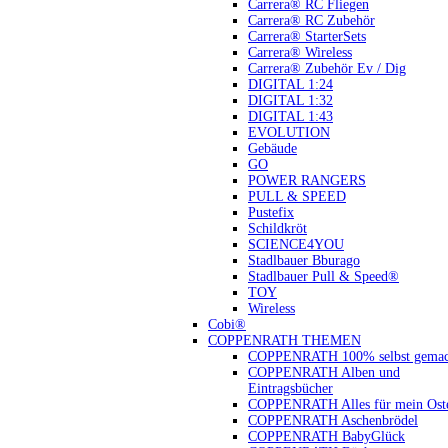
Carrera® RC Fliegen
Carrera® RC Zubehör
Carrera® StarterSets
Carrera® Wireless
Carrera® Zubehör Ev / Dig
DIGITAL 1:24
DIGITAL 1:32
DIGITAL 1:43
EVOLUTION
Gebäude
GO
POWER RANGERS
PULL & SPEED
Pustefix
Schildkröt
SCIENCE4YOU
Stadlbauer Bburago
Stadlbauer Pull & Speed®
TOY
Wireless
Cobi®
COPPENRATH THEMEN
COPPENRATH 100% selbst gemac
COPPENRATH Alben und
Eintragsbücher
COPPENRATH Alles für mein Oste
COPPENRATH Aschenbrödel
COPPENRATH BabyGlück