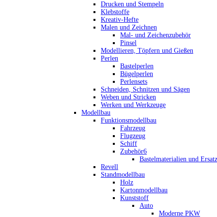
Drucken und Stempeln
Klebstoffe
Kreativ-Hefte
Malen und Zeichnen
Mal- und Zeichenzubehör
Pinsel
Modellieren, Töpfern und Gießen
Perlen
Bastelperlen
Bügelperlen
Perlensets
Schneiden, Schnitzen und Sägen
Weben und Stricken
Werken und Werkzeuge
Modellbau
Funktionsmodellbau
Fahrzeug
Flugzeug
Schiff
Zubehör6
Bastelmaterialien und Ersatz
Revell
Standmodellbau
Holz
Kartonmodellbau
Kunststoff
Auto
Moderne PKW