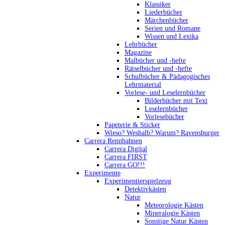
Klassiker
Liederbücher
Märchenbücher
Serien und Romane
Wissen und Lexika
Lehrbücher
Magazine
Malbücher und -hefte
Rätselbücher und -hefte
Schulbücher & Pädagogisches
Lehrmaterial
Vorlese- und Leselernbücher
Bilderbücher mit Text
Leselernbücher
Vorlesebücher
Papeterie & Sticker
Wieso? Weshalb? Warum? Ravensburger
Carrera Rennbahnen
Carrera Digital
Carrera FIRST
Carrera GO!!!
Experimente
Experimentierspielzeug
Detektivkästen
Natur
Meteorologie Kästen
Mineralogie Kästen
Sonstige Natur Kästen