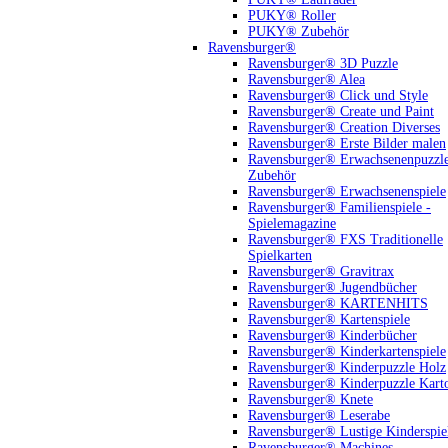
PUKY® Roller
PUKY® Zubehör
Ravensburger®
Ravensburger® 3D Puzzle
Ravensburger® Alea
Ravensburger® Click und Style
Ravensburger® Create und Paint
Ravensburger® Creation Diverses
Ravensburger® Erste Bilder malen
Ravensburger® Erwachsenenpuzzl
Zubehör
Ravensburger® Erwachsenenspiele
Ravensburger® Familienspiele -
Spielemagazine
Ravensburger® FXS Traditionelle
Spielkarten
Ravensburger® Gravitrax
Ravensburger® Jugendbücher
Ravensburger® KARTENHITS
Ravensburger® Kartenspiele
Ravensburger® Kinderbücher
Ravensburger® Kinderkartenspiele
Ravensburger® Kinderpuzzle Holz
Ravensburger® Kinderpuzzle Kart
Ravensburger® Knete
Ravensburger® Leserabe
Ravensburger® Lustige Kinderspie
Ravensburger® Machines