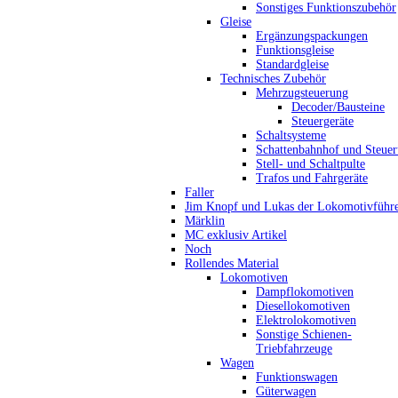
Sonstiges Funktionszubehör
Gleise
Ergänzungspackungen
Funktionsgleise
Standardgleise
Technisches Zubehör
Mehrzugsteuerung
Decoder/Bausteine
Steuergeräte
Schaltsysteme
Schattenbahnhof und Steue
Stell- und Schaltpulte
Trafos und Fahrgeräte
Faller
Jim Knopf und Lukas der Lokomotivführ
Märklin
MC exklusiv Artikel
Noch
Rollendes Material
Lokomotiven
Dampflokomotiven
Diesellokomotiven
Elektrolokomotiven
Sonstige Schienen-
Triebfahrzeuge
Wagen
Funktionswagen
Güterwagen