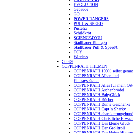
EVOLUTION
Gebäude
GO
POWER RANGERS
PULL & SPEED
Pustefix
Schildkröt
SCIENCE4YOU
Stadlbauer Bburago
Stadlbauer Pull & Speed®
TOY
Wireless
Cobi®
COPPENRATH THEMEN
COPPENRATH 100% selbst gemac
COPPENRATH Alben und
Eintragsbücher
COPPENRATH Alles für mein Oste
COPPENRATH Aschenbrödel
COPPENRATH BabyGlück
COPPENRATH Bücher
COPPENRATH Bunte Geschenke
COPPENRATH Capt´n Sharky
COPPENRATH charakterungebund
COPPENRATH Christliche Erwach
COPPENRATH Das kleine Glück
COPPENRATH Der Grolltroll
COPPENRATH Der kleine Himmel