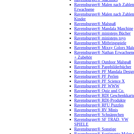
Ravensburger® Malen nach Zahlen
Erwachsene
Ravensburger® Malen nach Zahlen
Kinder
Ravensburger® Malspaß
Ravensburger® Mandala Maschine
Ravensburger® ministeps Bücher
Ravensburger® ministeps toys
Ravensburger® Mitbringspiele
Ravensburger® Mixxy Colors Mal
Ravensburger® Nathan Erwachsen
+ Zubehör
Ravensburger® Outdoor Malspaß
Ravensburger® Pappbilderbücher
Ravensburger® PF Mandala Desig
Ravensburger® PF Perlen
Ravensburger® PF Science X
Ravensburger® PF WWW
Ravensburger® Quiz und Co.
Ravensburger® RDI Geschenkkart
Ravensburger® RDI-Produkte
Ravensburger® RFU Puzzles
Ravensburger® RV Minis
Ravensburger® Schnäppchen
Ravensburger® SF TRAD. VW
SPIELE
Ravensburger® Sonstige
Ravensburger® Sortimente Malen 