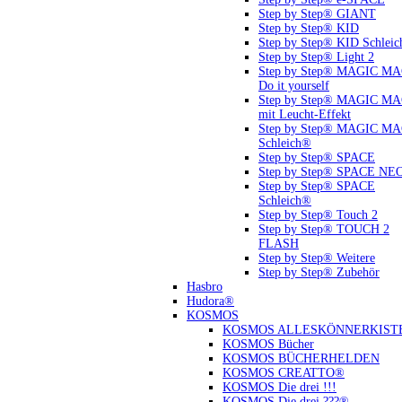
Step by Step® GIANT
Step by Step® KID
Step by Step® KID Schlei
Step by Step® Light 2
Step by Step® MAGIC M
Do it yourself
Step by Step® MAGIC M
mit Leucht-Effekt
Step by Step® MAGIC M
Schleich®
Step by Step® SPACE
Step by Step® SPACE NE
Step by Step® SPACE
Schleich®
Step by Step® Touch 2
Step by Step® TOUCH 2
FLASH
Step by Step® Weitere
Step by Step® Zubehör
Hasbro
Hudora®
KOSMOS
KOSMOS ALLESKÖNNERKIST
KOSMOS Bücher
KOSMOS BÜCHERHELDEN
KOSMOS CREATTO®
KOSMOS Die drei !!!
KOSMOS Die drei ???®