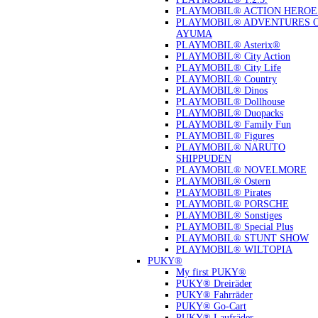
PLAYMOBIL® ACTION HEROE
PLAYMOBIL® ADVENTURES 
AYUMA
PLAYMOBIL® Asterix®
PLAYMOBIL® City Action
PLAYMOBIL® City Life
PLAYMOBIL® Country
PLAYMOBIL® Dinos
PLAYMOBIL® Dollhouse
PLAYMOBIL® Duopacks
PLAYMOBIL® Family Fun
PLAYMOBIL® Figures
PLAYMOBIL® NARUTO
SHIPPUDEN
PLAYMOBIL® NOVELMORE
PLAYMOBIL® Ostern
PLAYMOBIL® Pirates
PLAYMOBIL® PORSCHE
PLAYMOBIL® Sonstiges
PLAYMOBIL® Special Plus
PLAYMOBIL® STUNT SHOW
PLAYMOBIL® WILTOPIA
PUKY®
My first PUKY®
PUKY® Dreiräder
PUKY® Fahrräder
PUKY® Go-Cart
PUKY® Laufräder