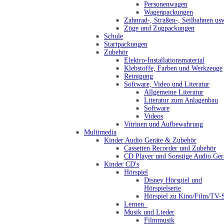
Personenwagen
Wagenpackungen
Zahnrad-, Straßen-, Seilbahnen us
Züge und Zugpackungen
Schule
Startpackungen
Zubehör
Elektro-Installationsmaterial
Klebstoffe, Farben und Werkzeuge
Reinigung
Software, Video und Literatur
Allgemeine Literatur
Literatur zum Anlagenbau
Software
Videos
Vitrinen und Aufbewahrung
Multimedia
Kinder Audio Geräte & Zubehör
Cassetten Recorder und Zubehör
CD Player und Sonstige Audio Ger
Kinder CD's
Hörspiel
Disney Hörspiel und
Hörspielserie
Hörspiel zu Kino/Film/TV-S
Lernen_
Musik und Lieder
Filmmusik