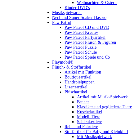
Weihnachten & Ostern
Kinder DVD's
Musikspielwaren
Nerf und Super Soaker Hasbro
Paw Patrol
Paw Patrol CD und DVD
Paw Patrol Kreativ
Paw Patrol Partyartikel
Paw Patrol Plüsch & Figuren
Paw Patrol Puzzle
Paw Patrol Schule
Paw Patrol Spiele und Co
Playmobil®
Plüsch- & Stoffartikel
Artikel mit Funktion
Boutiqueartikel
Handspielpuppen
Lizenzartikel
Plüschartikel
Artikel mit Musik-Spielwerk
Beaner
Klassiker und gegliederte Tiere
Kuschelartikel
Modell-Tiere
Schlenkertiere
Reit- und Fahrtiere
Stoffartikel für Baby und Kleinkind
Mit Musikspielwerk