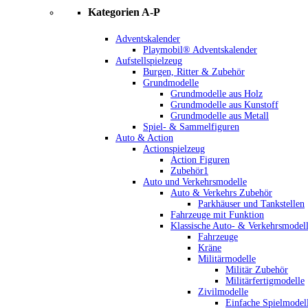
Kategorien A-P
Adventskalender
Playmobil® Adventskalender
Aufstellspielzeug
Burgen, Ritter & Zubehör
Grundmodelle
Grundmodelle aus Holz
Grundmodelle aus Kunstoff
Grundmodelle aus Metall
Spiel- & Sammelfiguren
Auto & Action
Actionspielzeug
Action Figuren
Zubehör1
Auto und Verkehrsmodelle
Auto & Verkehrs Zubehör
Parkhäuser und Tankstellen
Fahrzeuge mit Funktion
Klassische Auto- & Verkehrsmodel
Fahrzeuge
Kräne
Militärmodelle
Militär Zubehör
Militärfertigmodelle
Zivilmodelle
Einfache Spielmodel