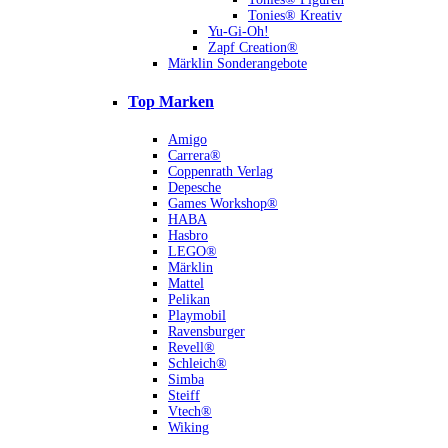
Tonies® Kreativ
Yu-Gi-Oh!
Zapf Creation®
Märklin Sonderangebote
Top Marken
Amigo
Carrera®
Coppenrath Verlag
Depesche
Games Workshop®
HABA
Hasbro
LEGO®
Märklin
Mattel
Pelikan
Playmobil
Ravensburger
Revell®
Schleich®
Simba
Steiff
Vtech®
Wiking