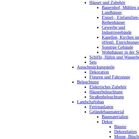
Häuser und Zubehör
Bauernhof, Mühlen 
Landhäuser
Einzel-, Einfamilien
Reihenhäuser
Gewerbe und
Industriegebäude
Kapellen, Kirchen u
öffentl. Einrichtung
Sonstige Gebäude
Wohnhäuser in der S
Schiffe, Häfen und Wasserb
Sets
Ausschmückungsteile
Dekoration
Figuren und Fahrzeuge
Beleuchtung
Elektrisches Zubehör
Häuserbeleuchtung
Straßenbeleuchtung
Landschaftsbau
Fertiganlagen
Geländebaumaterial
Baumaterialien
Dekor
Bäume
Dekorplatten
Moose, Büsch