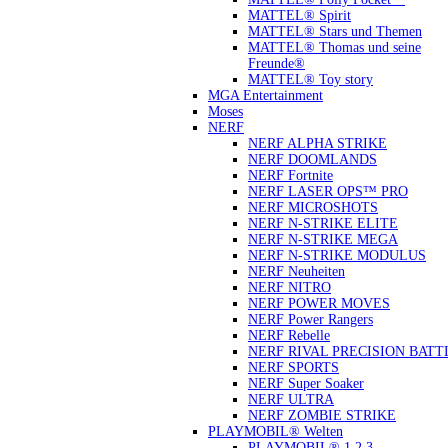
MATTEL® Spirit
MATTEL® Stars und Themen
MATTEL® Thomas und seine
Freunde®
MATTEL® Toy story
MGA Entertainment
Moses
NERF
NERF ALPHA STRIKE
NERF DOOMLANDS
NERF Fortnite
NERF LASER OPS™ PRO
NERF MICROSHOTS
NERF N-STRIKE ELITE
NERF N-STRIKE MEGA
NERF N-STRIKE MODULUS
NERF Neuheiten
NERF NITRO
NERF POWER MOVES
NERF Power Rangers
NERF Rebelle
NERF RIVAL PRECISION BATT
NERF SPORTS
NERF Super Soaker
NERF ULTRA
NERF ZOMBIE STRIKE
PLAYMOBIL® Welten
PLAYMOBIL® 1.2.3.