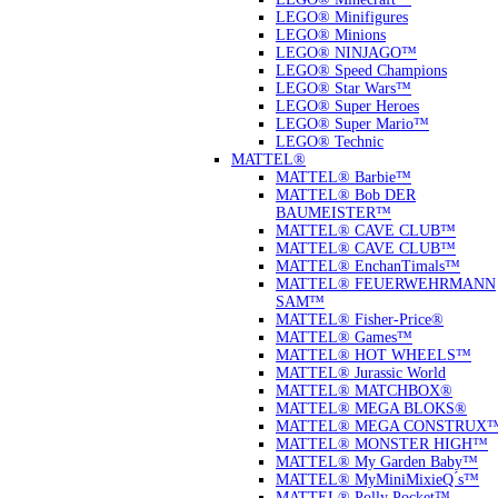
LEGO® Minifigures
LEGO® Minions
LEGO® NINJAGO™
LEGO® Speed Champions
LEGO® Star Wars™
LEGO® Super Heroes
LEGO® Super Mario™
LEGO® Technic
MATTEL®
MATTEL® Barbie™
MATTEL® Bob DER
BAUMEISTER™
MATTEL® CAVE CLUB™
MATTEL® CAVE CLUB™
MATTEL® EnchanTimals™
MATTEL® FEUERWEHRMANN
SAM™
MATTEL® Fisher-Price®
MATTEL® Games™
MATTEL® HOT WHEELS™
MATTEL® Jurassic World
MATTEL® MATCHBOX®
MATTEL® MEGA BLOKS®
MATTEL® MEGA CONSTRUX
MATTEL® MONSTER HIGH™
MATTEL® My Garden Baby™
MATTEL® MyMiniMixieQ ́s™
MATTEL® Polly Pocket™