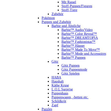
Mit Rassel
Stoff-Puppen/Figuren
Stoff-Tiere
Zubehör
Pokémon
Puppen und Zubehör
Barbie und Ähnliche
Barbie™ Audio/Video
Barbie™ Color Reveal™
Barbie™ DREAMTOPIA
Barbie™ Fashionistas™
Barbie™ Häuser
Barbie™ Made To Move™
Barbie™ Mode und Accessoires
Barbie™ Puppen
Götz
Götz Puppen
Götz Puppenmode
Götz Spielen
HABA
Haushalt
Käthe Kruse
L.O.L Surprise
Puppenhaus
Puppenwagen, -betten etc.
Schildkröt
Zapf
Puzzles