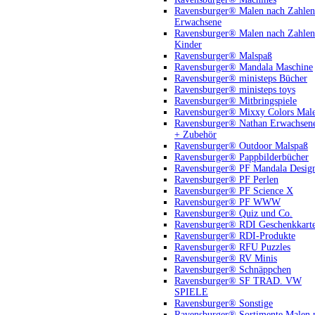
Ravensburger® Malen nach Zahlen
Erwachsene
Ravensburger® Malen nach Zahlen
Kinder
Ravensburger® Malspaß
Ravensburger® Mandala Maschine
Ravensburger® ministeps Bücher
Ravensburger® ministeps toys
Ravensburger® Mitbringspiele
Ravensburger® Mixxy Colors Mal
Ravensburger® Nathan Erwachsen
+ Zubehör
Ravensburger® Outdoor Malspaß
Ravensburger® Pappbilderbücher
Ravensburger® PF Mandala Desig
Ravensburger® PF Perlen
Ravensburger® PF Science X
Ravensburger® PF WWW
Ravensburger® Quiz und Co.
Ravensburger® RDI Geschenkkart
Ravensburger® RDI-Produkte
Ravensburger® RFU Puzzles
Ravensburger® RV Minis
Ravensburger® Schnäppchen
Ravensburger® SF TRAD. VW
SPIELE
Ravensburger® Sonstige
Ravensburger® Sortimente Malen 