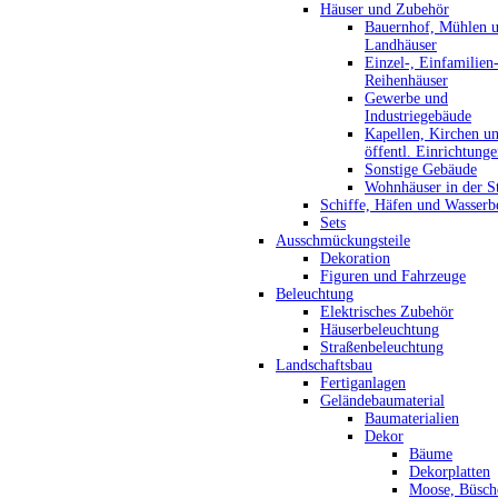
Häuser und Zubehör
Bauernhof, Mühlen 
Landhäuser
Einzel-, Einfamilien
Reihenhäuser
Gewerbe und
Industriegebäude
Kapellen, Kirchen u
öffentl. Einrichtung
Sonstige Gebäude
Wohnhäuser in der S
Schiffe, Häfen und Wasserb
Sets
Ausschmückungsteile
Dekoration
Figuren und Fahrzeuge
Beleuchtung
Elektrisches Zubehör
Häuserbeleuchtung
Straßenbeleuchtung
Landschaftsbau
Fertiganlagen
Geländebaumaterial
Baumaterialien
Dekor
Bäume
Dekorplatten
Moose, Büsch