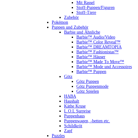
Mit Rassel
Stoff-Puppen/Figuren
Stoff-Tiere
Zubehör
Pokémon
Puppen und Zubehör
Barbie und Ähnliche
Barbie™ Audio/Video
Barbie™ Color Reveal™
Barbie™ DREAMTOPIA
Barbie™ Fashionistas™
Barbie™ Häuser
Barbie™ Made To Move™
Barbie™ Mode und Accessoires
Barbie™ Puppen
Götz
Götz Puppen
Götz Puppenmode
Götz Spielen
HABA
Haushalt
Käthe Kruse
L.O.L Surprise
Puppenhaus
Puppenwagen, -betten etc.
Schildkröt
Zapf
Puzzles