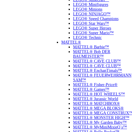
LEGO® Minifigures
LEGO® Minions
LEGO® NINJAGO™
LEGO® Speed Champions
LEGO® Star Wars™
LEGO® Super Heroes
LEGO® Super Mario™
LEGO® Technic
MATTEL®
MATTEL® Barbie™
MATTEL® Bob DER
BAUMEISTER™
MATTEL® CAVE CLUB™
MATTEL® CAVE CLUB™
MATTEL® EnchanTimals™
MATTEL® FEUERWEHRMANN
SAM™
MATTEL® Fisher-Price®
MATTEL® Games™
MATTEL® HOT WHEELS™
MATTEL® Jurassic World
MATTEL® MATCHBOX®
MATTEL® MEGA BLOKS®
MATTEL® MEGA CONSTRUX
MATTEL® MONSTER HIGH™
MATTEL® My Garden Baby™
MATTEL® MyMiniMixieQ ́s™
MATTEL® Polly Pocket™