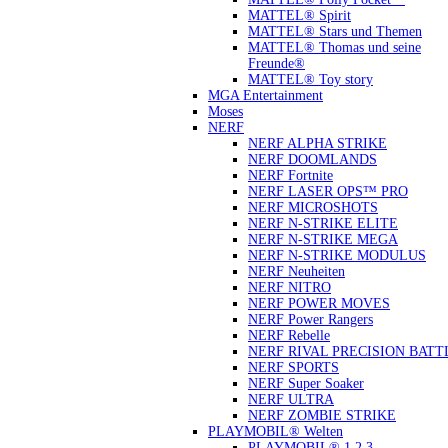
MATTEL® Spirit
MATTEL® Stars und Themen
MATTEL® Thomas und seine
Freunde®
MATTEL® Toy story
MGA Entertainment
Moses
NERF
NERF ALPHA STRIKE
NERF DOOMLANDS
NERF Fortnite
NERF LASER OPS™ PRO
NERF MICROSHOTS
NERF N-STRIKE ELITE
NERF N-STRIKE MEGA
NERF N-STRIKE MODULUS
NERF Neuheiten
NERF NITRO
NERF POWER MOVES
NERF Power Rangers
NERF Rebelle
NERF RIVAL PRECISION BATT
NERF SPORTS
NERF Super Soaker
NERF ULTRA
NERF ZOMBIE STRIKE
PLAYMOBIL® Welten
PLAYMOBIL® 1.2.3.