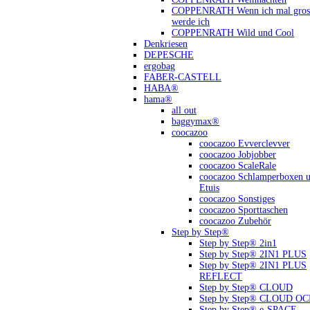
COPPENRATH Wenn ich mal gross
werde ich
COPPENRATH Wild und Cool
Denkriesen
DEPESCHE
ergobag
FABER-CASTELL
HABA®
hama®
all out
baggymax®
coocazoo
coocazoo Evverclevver
coocazoo Jobjobber
coocazoo ScaleRale
coocazoo Schlamperboxen 
Etuis
coocazoo Sonstiges
coocazoo Sporttaschen
coocazoo Zubehör
Step by Step®
Step by Step® 2in1
Step by Step® 2IN1 PLUS
Step by Step® 2IN1 PLUS
REFLECT
Step by Step® CLOUD
Step by Step® CLOUD O
Step by Step® e-SPACE