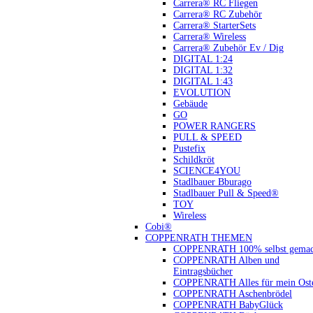
Carrera® RC Fliegen
Carrera® RC Zubehör
Carrera® StarterSets
Carrera® Wireless
Carrera® Zubehör Ev / Dig
DIGITAL 1:24
DIGITAL 1:32
DIGITAL 1:43
EVOLUTION
Gebäude
GO
POWER RANGERS
PULL & SPEED
Pustefix
Schildkröt
SCIENCE4YOU
Stadlbauer Bburago
Stadlbauer Pull & Speed®
TOY
Wireless
Cobi®
COPPENRATH THEMEN
COPPENRATH 100% selbst gemac
COPPENRATH Alben und
Eintragsbücher
COPPENRATH Alles für mein Oste
COPPENRATH Aschenbrödel
COPPENRATH BabyGlück