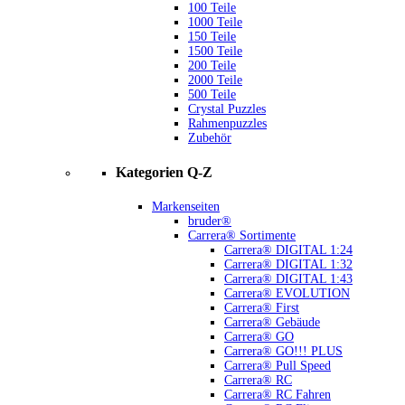
100 Teile
1000 Teile
150 Teile
1500 Teile
200 Teile
2000 Teile
500 Teile
Crystal Puzzles
Rahmenpuzzles
Zubehör
Kategorien Q-Z
Markenseiten
bruder®
Carrera® Sortimente
Carrera® DIGITAL 1:24
Carrera® DIGITAL 1:32
Carrera® DIGITAL 1:43
Carrera® EVOLUTION
Carrera® First
Carrera® Gebäude
Carrera® GO
Carrera® GO!!! PLUS
Carrera® Pull Speed
Carrera® RC
Carrera® RC Fahren