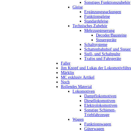
Sonstiges Funktionszubehör
Gleise
Ergänzungspackungen
Funktionsgleise
Standardgleise
Technisches Zubehör
Mehrzugsteuerung
Decoder/Bausteine
Steuergeräte
Schaltsysteme
Schattenbahnhof und Steue
Stell- und Schaltpulte
Trafos und Fahrgeräte
Faller
Jim Knopf und Lukas der Lokomotivführ
Märklin
MC exklusiv Artikel
Noch
Rollendes Material
Lokomotiven
Dampflokomotiven
Diesellokomotiven
Elektrolokomotiven
Sonstige Schienen-
Triebfahrzeuge
Wagen
Funktionswagen
Güterwagen