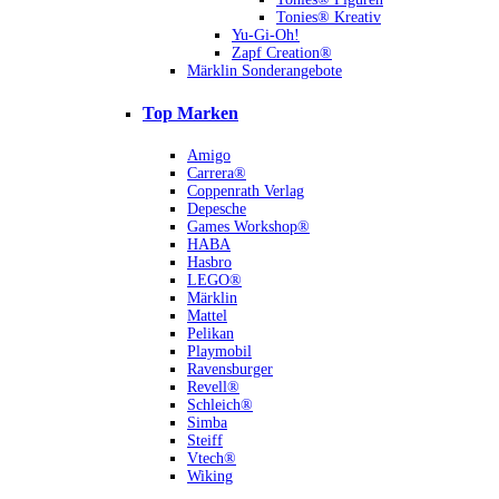
Tonies® Kreativ
Yu-Gi-Oh!
Zapf Creation®
Märklin Sonderangebote
Top Marken
Amigo
Carrera®
Coppenrath Verlag
Depesche
Games Workshop®
HABA
Hasbro
LEGO®
Märklin
Mattel
Pelikan
Playmobil
Ravensburger
Revell®
Schleich®
Simba
Steiff
Vtech®
Wiking