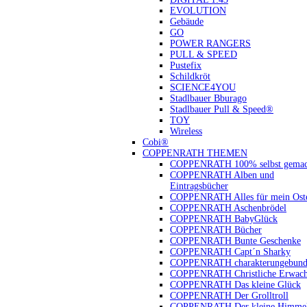
EVOLUTION
Gebäude
GO
POWER RANGERS
PULL & SPEED
Pustefix
Schildkröt
SCIENCE4YOU
Stadlbauer Bburago
Stadlbauer Pull & Speed®
TOY
Wireless
Cobi®
COPPENRATH THEMEN
COPPENRATH 100% selbst gemac
COPPENRATH Alben und
Eintragsbücher
COPPENRATH Alles für mein Oste
COPPENRATH Aschenbrödel
COPPENRATH BabyGlück
COPPENRATH Bücher
COPPENRATH Bunte Geschenke
COPPENRATH Capt´n Sharky
COPPENRATH charakterungebund
COPPENRATH Christliche Erwach
COPPENRATH Das kleine Glück
COPPENRATH Der Grolltroll
COPPENRATH Der kleine Himmel