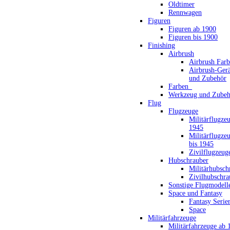
Oldtimer
Rennwagen
Figuren
Figuren ab 1900
Figuren bis 1900
Finishing
Airbrush
Airbrush Far
Airbrush-Gerä
und Zubehör
Farben_
Werkzeug und Zubeh
Flug
Flugzeuge
Militärflugze
1945
Militärflugze
bis 1945
Zivilflugzeug
Hubschrauber
Militärhubsch
Zivilhubschra
Sonstige Flugmodell
Space und Fantasy
Fantasy Serie
Space
Militärfahrzeuge
Militärfahrzeuge ab 