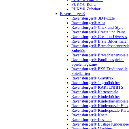
PUKY® Roller
PUKY® Zubehör
Ravensburger®
Ravensburger® 3D Puzzle
Ravensburger® Alea
Ravensburger® Click und Style
Ravensburger® Create und Paint
Ravensburger® Creation Diverses
Ravensburger® Erste Bilder malen
Ravensburger® Erwachsenenpuzzl
Zubehör
Ravensburger® Erwachsenenspiele
Ravensburger® Familienspiele -
Spielemagazine
Ravensburger® FXS Traditionelle
Spielkarten
Ravensburger® Gravitrax
Ravensburger® Jugendbücher
Ravensburger® KARTENHITS
Ravensburger® Kartenspiele
Ravensburger® Kinderbücher
Ravensburger® Kinderkartenspiele
Ravensburger® Kinderpuzzle Holz
Ravensburger® Kinderpuzzle Kart
Ravensburger® Knete
Ravensburger® Leserabe
Ravensburger® Lustige Kinderspie
Ravensburger® Machines