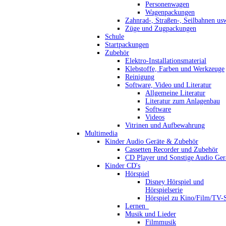
Personenwagen
Wagenpackungen
Zahnrad-, Straßen-, Seilbahnen us
Züge und Zugpackungen
Schule
Startpackungen
Zubehör
Elektro-Installationsmaterial
Klebstoffe, Farben und Werkzeuge
Reinigung
Software, Video und Literatur
Allgemeine Literatur
Literatur zum Anlagenbau
Software
Videos
Vitrinen und Aufbewahrung
Multimedia
Kinder Audio Geräte & Zubehör
Cassetten Recorder und Zubehör
CD Player und Sonstige Audio Ger
Kinder CD's
Hörspiel
Disney Hörspiel und
Hörspielserie
Hörspiel zu Kino/Film/TV-S
Lernen_
Musik und Lieder
Filmmusik