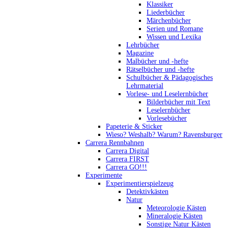
Klassiker
Liederbücher
Märchenbücher
Serien und Romane
Wissen und Lexika
Lehrbücher
Magazine
Malbücher und -hefte
Rätselbücher und -hefte
Schulbücher & Pädagogisches
Lehrmaterial
Vorlese- und Leselernbücher
Bilderbücher mit Text
Leselernbücher
Vorlesebücher
Papeterie & Sticker
Wieso? Weshalb? Warum? Ravensburger
Carrera Rennbahnen
Carrera Digital
Carrera FIRST
Carrera GO!!!
Experimente
Experimentierspielzeug
Detektivkästen
Natur
Meteorologie Kästen
Mineralogie Kästen
Sonstige Natur Kästen