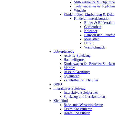
Still-Artikel & Milchpumpe
Toilettentrainer & Töpfchen
Windeln
Kindermöbel, Einrichtung & Dekor
Kinderzimmerdekoration
Bilder & Bilderrahm
Garderoben
Kalender
Lampen und Leucht
Messlatten
Uhren
Wandschmuck
Babyspielzeug
Activity Spielzeug
Hampelfiguren
Kinderwagen & -Bettchen Spielze
Mobiles
Rasseln/Greiflinge
Spieluhren
Zahnhilfen & Schnuller
BRIO
Interaktives Spielzeug
Interaktive Spielpartner
Spielzeug und Lernkonsolen
Kleinkind
Bade- und Wasserspielzeug
Erstes Konstruieren
Hören und Fühlen