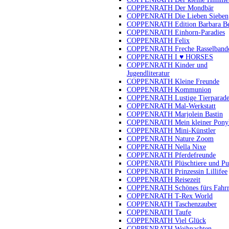
COPPENRATH Der Mondbär
COPPENRATH Die Lieben Sieben
COPPENRATH Edition Barbara B
COPPENRATH Einhorn-Paradies
COPPENRATH Felix
COPPENRATH Freche Rasselband
COPPENRATH I ♥ HORSES
COPPENRATH Kinder und
Jugendliteratur
COPPENRATH Kleine Freunde
COPPENRATH Kommunion
COPPENRATH Lustige Tierparad
COPPENRATH Mal-Werkstatt
COPPENRATH Marjolein Bastin
COPPENRATH Mein kleiner Pony
COPPENRATH Mini-Künstler
COPPENRATH Nature Zoom
COPPENRATH Nella Nixe
COPPENRATH Pferdefreunde
COPPENRATH Plüschtiere und Pu
COPPENRATH Prinzessin Lillifee
COPPENRATH Reisezeit
COPPENRATH Schönes fürs Fahr
COPPENRATH T-Rex World
COPPENRATH Taschenzauber
COPPENRATH Taufe
COPPENRATH Viel Glück
COPPENRATH Weihnachten