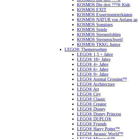
KOSMOS Die drei ???® Kids
KOSMOS EXIT
KOSMOS Experimentierkästen
KOSMOS NATUR von Anfang an
KOSMOS Sonstiges
KOSMOS Spiele
KOSMOS Sternenfohlen
KOSMOS Sternenschweif
KOSMOS TKKG Junior
LEGO® Themenwelten
LEGO® 1,5 + Jahre
LEGO® 18+ Jahre
LEGO® 4+ Jahre
LEGO® 6+ Jahre
LEGO® 9+ Jahre
LEGO® Animal Crossing™
LEGO® Architecture
LEGO® Art
LEGO® City
LEGO® Classic
LEGO® Creator
LEGO® Disney
LEGO® Disney Princess
LEGO® DUPLO®
LEGO® Friends
LEGO® Harry Potter™
LEGO® Jurassic World™
LEGO® Minecraft™