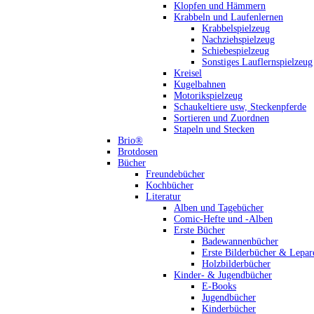
Klopfen und Hämmern
Krabbeln und Laufenlernen
Krabbelspielzeug
Nachziehspielzeug
Schiebespielzeug
Sonstiges Lauflernspielzeug
Kreisel
Kugelbahnen
Motorikspielzeug
Schaukeltiere usw, Steckenpferde
Sortieren und Zuordnen
Stapeln und Stecken
Brio®
Brotdosen
Bücher
Freundebücher
Kochbücher
Literatur
Alben und Tagebücher
Comic-Hefte und -Alben
Erste Bücher
Badewannenbücher
Erste Bilderbücher & Lepar
Holzbilderbücher
Kinder- & Jugendbücher
E-Books
Jugendbücher
Kinderbücher