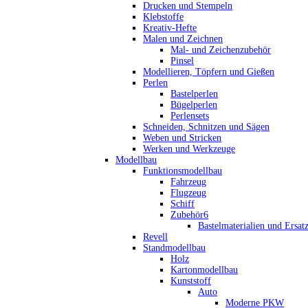
Drucken und Stempeln
Klebstoffe
Kreativ-Hefte
Malen und Zeichnen
Mal- und Zeichenzubehör
Pinsel
Modellieren, Töpfern und Gießen
Perlen
Bastelperlen
Bügelperlen
Perlensets
Schneiden, Schnitzen und Sägen
Weben und Stricken
Werken und Werkzeuge
Modellbau
Funktionsmodellbau
Fahrzeug
Flugzeug
Schiff
Zubehör6
Bastelmaterialien und Ersatz
Revell
Standmodellbau
Holz
Kartonmodellbau
Kunststoff
Auto
Moderne PKW