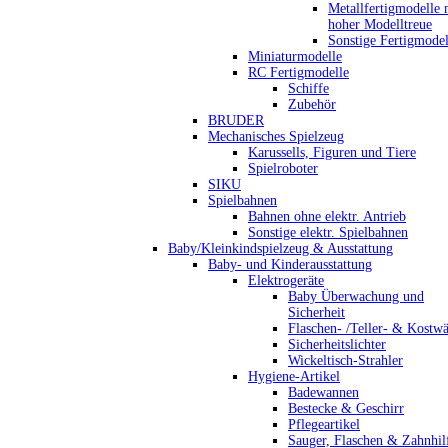
Metallfertigmodelle 
hoher Modelltreue
Sonstige Fertigmodel
Miniaturmodelle
RC Fertigmodelle
Schiffe
Zubehör
BRUDER
Mechanisches Spielzeug
Karussells, Figuren und Tiere
Spielroboter
SIKU
Spielbahnen
Bahnen ohne elektr. Antrieb
Sonstige elektr. Spielbahnen
Baby/Kleinkindspielzeug & Ausstattung
Baby- und Kinderausstattung
Elektrogeräte
Baby Überwachung und
Sicherheit
Flaschen- /Teller- & Kostw
Sicherheitslichter
Wickeltisch-Strahler
Hygiene-Artikel
Badewannen
Bestecke & Geschirr
Pflegeartikel
Sauger, Flaschen & Zahnhil