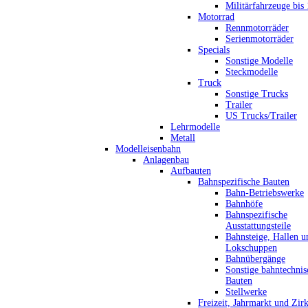
Militärfahrzeuge bis
Motorrad
Rennmotorräder
Serienmotorräder
Specials
Sonstige Modelle
Steckmodelle
Truck
Sonstige Trucks
Trailer
US Trucks/Trailer
Lehrmodelle
Metall
Modelleisenbahn
Anlagenbau
Aufbauten
Bahnspezifische Bauten
Bahn-Betriebswerke
Bahnhöfe
Bahnspezifische
Ausstattungsteile
Bahnsteige, Hallen u
Lokschuppen
Bahnübergänge
Sonstige bahntechnis
Bauten
Stellwerke
Freizeit, Jahrmarkt und Zir