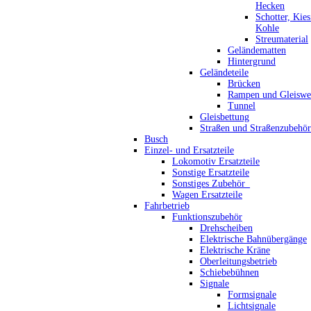
Hecken
Schotter, Kie
Kohle
Streumaterial
Geländematten
Hintergrund
Geländeteile
Brücken
Rampen und Gleiswe
Tunnel
Gleisbettung
Straßen und Straßenzubehör
Busch
Einzel- und Ersatzteile
Lokomotiv Ersatzteile
Sonstige Ersatzteile
Sonstiges Zubehör_
Wagen Ersatzteile
Fahrbetrieb
Funktionszubehör
Drehscheiben
Elektrische Bahnübergänge
Elektrische Kräne
Oberleitungsbetrieb
Schiebebühnen
Signale
Formsignale
Lichtsignale