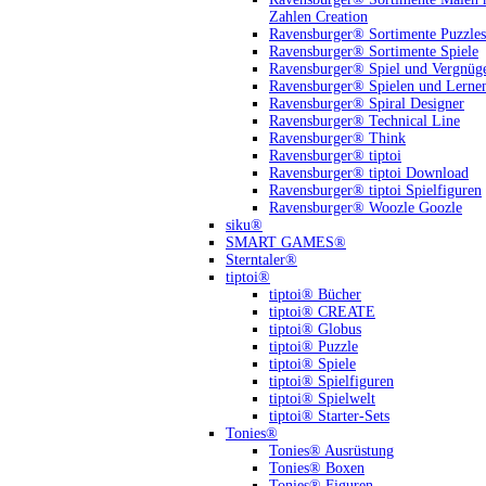
Zahlen Creation
Ravensburger® Sortimente Puzzles
Ravensburger® Sortimente Spiele
Ravensburger® Spiel und Vergnüg
Ravensburger® Spielen und Lerne
Ravensburger® Spiral Designer
Ravensburger® Technical Line
Ravensburger® Think
Ravensburger® tiptoi
Ravensburger® tiptoi Download
Ravensburger® tiptoi Spielfiguren
Ravensburger® Woozle Goozle
siku®
SMART GAMES®
Sterntaler®
tiptoi®
tiptoi® Bücher
tiptoi® CREATE
tiptoi® Globus
tiptoi® Puzzle
tiptoi® Spiele
tiptoi® Spielfiguren
tiptoi® Spielwelt
tiptoi® Starter-Sets
Tonies®
Tonies® Ausrüstung
Tonies® Boxen
Tonies® Figuren