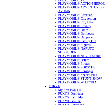
PLAYMOBIL® ACTION HEROE
PLAYMOBIL® ADVENTURES 
AYUMA
PLAYMOBIL® Asterix®
PLAYMOBIL® City Action
PLAYMOBIL® City Life
PLAYMOBIL® Country
PLAYMOBIL® Dinos
PLAYMOBIL® Dollhouse
PLAYMOBIL® Duopacks
PLAYMOBIL® Family Fun
PLAYMOBIL® Figures
PLAYMOBIL® NARUTO
SHIPPUDEN
PLAYMOBIL® NOVELMORE
PLAYMOBIL® Ostern
PLAYMOBIL® Pirates
PLAYMOBIL® PORSCHE
PLAYMOBIL® Sonstiges
PLAYMOBIL® Special Plus
PLAYMOBIL® STUNT SHOW
PLAYMOBIL® WILTOPIA
PUKY®
My first PUKY®
PUKY® Dreiräder
PUKY® Fahrräder
PUKY® Go-Cart
PUKY® Laufräder