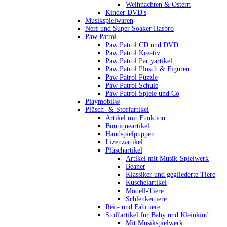
Weihnachten & Ostern
Kinder DVD's
Musikspielwaren
Nerf und Super Soaker Hasbro
Paw Patrol
Paw Patrol CD und DVD
Paw Patrol Kreativ
Paw Patrol Partyartikel
Paw Patrol Plüsch & Figuren
Paw Patrol Puzzle
Paw Patrol Schule
Paw Patrol Spiele und Co
Playmobil®
Plüsch- & Stoffartikel
Artikel mit Funktion
Boutiqueartikel
Handspielpuppen
Lizenzartikel
Plüschartikel
Artikel mit Musik-Spielwerk
Beaner
Klassiker und gegliederte Tiere
Kuschelartikel
Modell-Tiere
Schlenkertiere
Reit- und Fahrtiere
Stoffartikel für Baby und Kleinkind
Mit Musikspielwerk