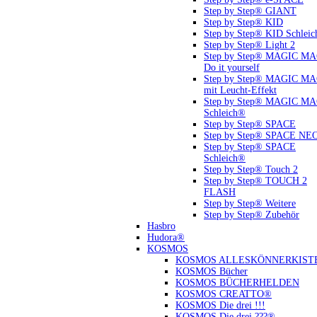
Step by Step® GIANT
Step by Step® KID
Step by Step® KID Schlei
Step by Step® Light 2
Step by Step® MAGIC M
Do it yourself
Step by Step® MAGIC M
mit Leucht-Effekt
Step by Step® MAGIC M
Schleich®
Step by Step® SPACE
Step by Step® SPACE NE
Step by Step® SPACE
Schleich®
Step by Step® Touch 2
Step by Step® TOUCH 2
FLASH
Step by Step® Weitere
Step by Step® Zubehör
Hasbro
Hudora®
KOSMOS
KOSMOS ALLESKÖNNERKIST
KOSMOS Bücher
KOSMOS BÜCHERHELDEN
KOSMOS CREATTO®
KOSMOS Die drei !!!
KOSMOS Die drei ???®