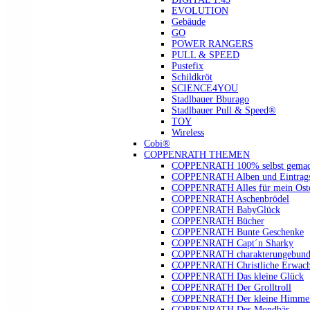
EVOLUTION
Gebäude
GO
POWER RANGERS
PULL & SPEED
Pustefix
Schildkröt
SCIENCE4YOU
Stadlbauer Bburago
Stadlbauer Pull & Speed®
TOY
Wireless
Cobi®
COPPENRATH THEMEN
COPPENRATH 100% selbst gemac
COPPENRATH Alben und Eintrags
COPPENRATH Alles für mein Oste
COPPENRATH Aschenbrödel
COPPENRATH BabyGlück
COPPENRATH Bücher
COPPENRATH Bunte Geschenke
COPPENRATH Capt´n Sharky
COPPENRATH charakterungebund
COPPENRATH Christliche Erwach
COPPENRATH Das kleine Glück
COPPENRATH Der Grolltroll
COPPENRATH Der kleine Himmel
COPPENRATH Der Mondbär