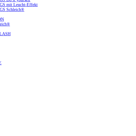
S mit Leucht-Effekt
GS Schleich®
ON
eich®
FLASH
E