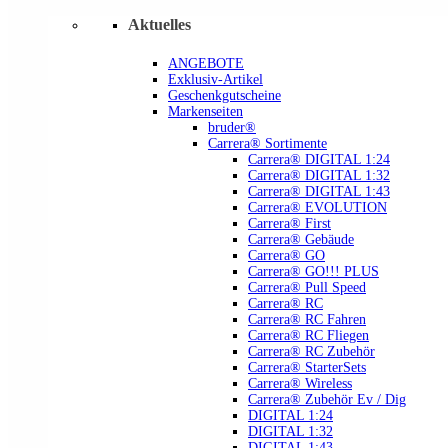
Aktuelles
ANGEBOTE
Exklusiv-Artikel
Geschenkgutscheine
Markenseiten
bruder®
Carrera® Sortimente
Carrera® DIGITAL 1:24
Carrera® DIGITAL 1:32
Carrera® DIGITAL 1:43
Carrera® EVOLUTION
Carrera® First
Carrera® Gebäude
Carrera® GO
Carrera® GO!!! PLUS
Carrera® Pull Speed
Carrera® RC
Carrera® RC Fahren
Carrera® RC Fliegen
Carrera® RC Zubehör
Carrera® StarterSets
Carrera® Wireless
Carrera® Zubehör Ev / Dig
DIGITAL 1:24
DIGITAL 1:32
DIGITAL 1:43