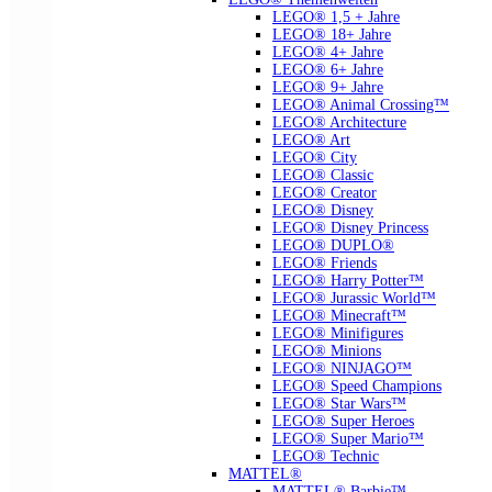
LEGO® 1,5 + Jahre
LEGO® 18+ Jahre
LEGO® 4+ Jahre
LEGO® 6+ Jahre
LEGO® 9+ Jahre
LEGO® Animal Crossing™
LEGO® Architecture
LEGO® Art
LEGO® City
LEGO® Classic
LEGO® Creator
LEGO® Disney
LEGO® Disney Princess
LEGO® DUPLO®
LEGO® Friends
LEGO® Harry Potter™
LEGO® Jurassic World™
LEGO® Minecraft™
LEGO® Minifigures
LEGO® Minions
LEGO® NINJAGO™
LEGO® Speed Champions
LEGO® Star Wars™
LEGO® Super Heroes
LEGO® Super Mario™
LEGO® Technic
MATTEL®
MATTEL® Barbie™