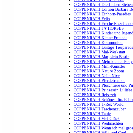
COPPENRATH Die Lieben Sieben
COPPENRATH Edition Barbara B
COPPENRATH Einhorn-Paradies
COPPENRATH Felix
COPPENRATH Freche Rasselband
COPPENRATH I ♥ HORSES
COPPENRATH Kinder und Jugendli
COPPENRATH Kleine Freunde
COPPENRATH Kommunion
COPPENRATH Lustige Tierparad
COPPENRATH Mal-Werkstatt
COPPENRATH Marjolein Bastin
COPPENRATH Mein kleiner Pony
COPPENRATH Mini-Künstler
COPPENRATH Nature Zoom
COPPENRATH Nella Nixe
COPPENRATH Pferdefreunde
COPPENRATH Plüschtiere und Pu
COPPENRATH Prinzessin Lillifee
COPPENRATH Reisezeit
COPPENRATH Schönes fürs Fahr
COPPENRATH T-Rex World
COPPENRATH Taschenzauber
COPPENRATH Taufe
COPPENRATH Viel Glück
COPPENRATH Weihnachten
COPPENRATH Wenn ich mal gross 
COPPENRATH Wild und Cool