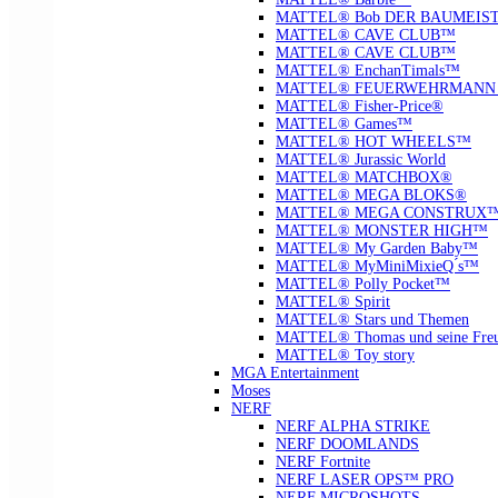
MATTEL® Bob DER BAUMEIS
MATTEL® CAVE CLUB™
MATTEL® CAVE CLUB™
MATTEL® EnchanTimals™
MATTEL® FEUERWEHRMANN
MATTEL® Fisher-Price®
MATTEL® Games™
MATTEL® HOT WHEELS™
MATTEL® Jurassic World
MATTEL® MATCHBOX®
MATTEL® MEGA BLOKS®
MATTEL® MEGA CONSTRUX
MATTEL® MONSTER HIGH™
MATTEL® My Garden Baby™
MATTEL® MyMiniMixieQ ́s™
MATTEL® Polly Pocket™
MATTEL® Spirit
MATTEL® Stars und Themen
MATTEL® Thomas und seine Fre
MATTEL® Toy story
MGA Entertainment
Moses
NERF
NERF ALPHA STRIKE
NERF DOOMLANDS
NERF Fortnite
NERF LASER OPS™ PRO
NERF MICROSHOTS