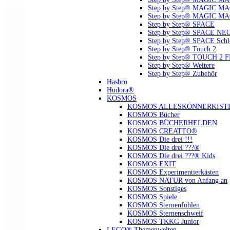
Step by Step® MAGIC MAG
Step by Step® MAGIC MA
Step by Step® SPACE
Step by Step® SPACE NE
Step by Step® SPACE Schl
Step by Step® Touch 2
Step by Step® TOUCH 2 
Step by Step® Weitere
Step by Step® Zubehör
Hasbro
Hudora®
KOSMOS
KOSMOS ALLESKÖNNERKIST
KOSMOS Bücher
KOSMOS BÜCHERHELDEN
KOSMOS CREATTO®
KOSMOS Die drei !!!
KOSMOS Die drei ???®
KOSMOS Die drei ???® Kids
KOSMOS EXIT
KOSMOS Experimentierkästen
KOSMOS NATUR von Anfang an
KOSMOS Sonstiges
KOSMOS Spiele
KOSMOS Sternenfohlen
KOSMOS Sternenschweif
KOSMOS TKKG Junior
LEGO® Themenwelten