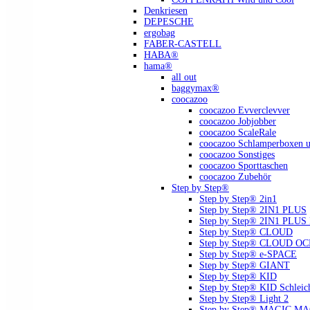
Denkriesen
DEPESCHE
ergobag
FABER-CASTELL
HABA®
hama®
all out
baggymax®
coocazoo
coocazoo Evverclevver
coocazoo Jobjobber
coocazoo ScaleRale
coocazoo Schlamperboxen u
coocazoo Sonstiges
coocazoo Sporttaschen
coocazoo Zubehör
Step by Step®
Step by Step® 2in1
Step by Step® 2IN1 PLUS
Step by Step® 2IN1 PLU
Step by Step® CLOUD
Step by Step® CLOUD O
Step by Step® e-SPACE
Step by Step® GIANT
Step by Step® KID
Step by Step® KID Schlei
Step by Step® Light 2
Step by Step® MAGIC MAGS