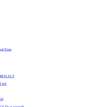
nd Etuis
S REFLECT
CEAN
ch®
 Do it yourself