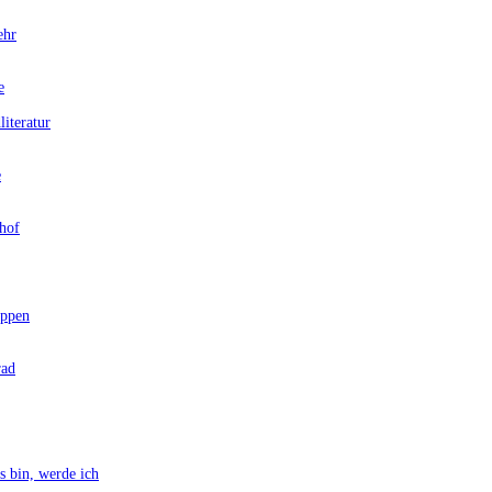
ehr
e
teratur
e
hof
ppen
rad
bin, werde ich